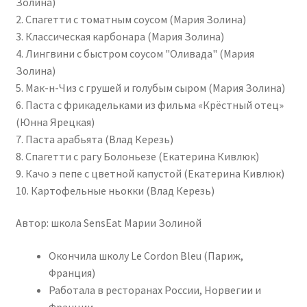
Золина)
2. Спагетти с томатным соусом (Мария Золина)
3. Классическая карбонара (Мария Золина)
4. Лингвини с быстром соусом "Оливада" (Мария
Золина)
5. Мак-н-Чиз с грушей и голубым сыром (Мария Золина)
6. Паста с фрикадельками из фильма «Крёстный отец»
(Юнна Ярецкая)
7. Паста арабьята (Влад Керезь)
8. Спагетти с рагу Болоньезе (Екатерина Кивлюк)
9. Качо э пепе с цветной капустой (Екатерина Кивлюк)
10. Картофельные ньокки (Влад Керезь)
Автор: школа SensEat Марии Золиной
Окончила школу Le Cordon Bleu (Париж,
Франция)
Работала в ресторанах России, Норвегии и
Франции