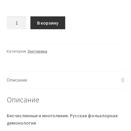
Количество
В корзину
товара
[Владимир
Рябов]
Русская
Категория:
Эзотерика
фольклорная
демонология.
Лекция
5.
Описание
Демонологический
конструктор
Описание
(2025)
Бесчисленные и многоликие. Русская фольклорная
демонология