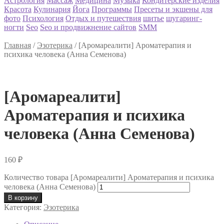
Астрология
Массаж
Медицина
Музыка
Кондитерские изделия
Красота
Кулинария
Йога
Программы
Пресеты и экшены для
фото
Психология
Отдых и путешествия
шитье
шугаринг-
ногти
Seo
Seo и продвижнение сайтов
SMM
Главная
/
Эзотерика
/
[Аромареалити] Ароматерапия и
психика человека (Анна Семенова)
[Аромареалити]
Ароматерапия и психика
человека (Анна Семенова)
160
₽
Количество товара [Аромареалити] Ароматерапия и психика
человека (Анна Семенова)
В корзину
Категория:
Эзотерика