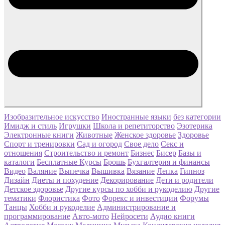
Изобразительное искусство
Иностранные языки
без категории
Имидж и стиль
Игрушки
Школа и репетиторство
Эзотерика
Электронные книги
Животные
Женское здоровье
Здоровье
Спорт и тренировки
Сад и огород
Свое дело
Секс и
отношения
Строительство и ремонт
Бизнес
Бисер
Базы и
каталоги
Бесплатные Курсы
Брошь
Бухгалтерия и финансы
Видео
Валяние
Выпечка
Вышивка
Вязание
Лепка
Гипноз
Дизайн
Диеты и похудение
Декорирование
Дети и родители
Детское здоровье
Другие курсы по хобби и рукоделию
Другие
тематики
Флористика
Фото
Форекс и инвестиции
Форумы
Танцы
Хобби и рукоделие
Администрирование и
программирование
Авто-мото
Нейросети
Аудио книги