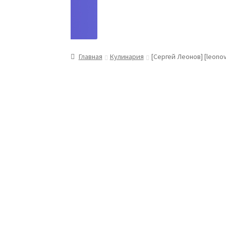
Главная
Кулинария
[Сергей Леонов] [leono