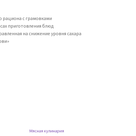
о рациона с грамовками
нсах приготовления блюд
равленная на снижение уровня сахара
рови»