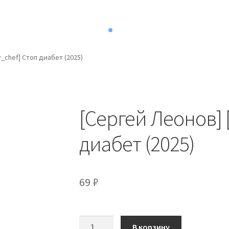
v_chef] Стоп диабет (2025)
[Сергей Леонов] 
диабет (2025)
69
₽
Количество
В корзину