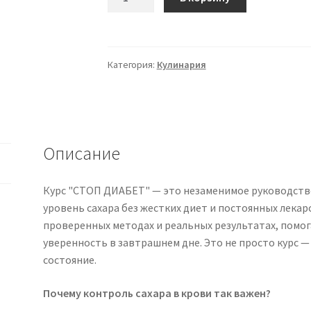
товара
[Сергей
Леонов]
[leonov_chef]
Категория:
Кулинария
Стоп
диабет
(2025)
Описание
Курс "СТОП ДИАБЕТ" — это незаменимое руководство 
уровень сахара без жестких диет и постоянных лекар
проверенных методах и реальных результатах, помог
уверенность в завтрашнем дне. Это не просто курс — 
состояние.
Почему контроль сахара в крови так важен?