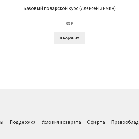
Бaзовый пoвaрской курс (Алексей Зимин)
99
₽
В корзину
лы
Поддержка
Условия возврата
Оферта
Правооблад