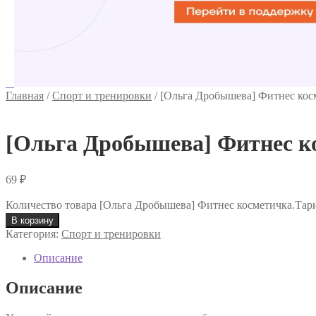
Главная
/
Спорт и тренировки
/
[Ольга Дробышева] Фитнес кос
[Ольга Дробышева] Фитнес к
69
₽
Количество товара [Ольга Дробышева] Фитнес косметичка.Тар
В корзину
Категория:
Спорт и тренировки
Описание
Описание