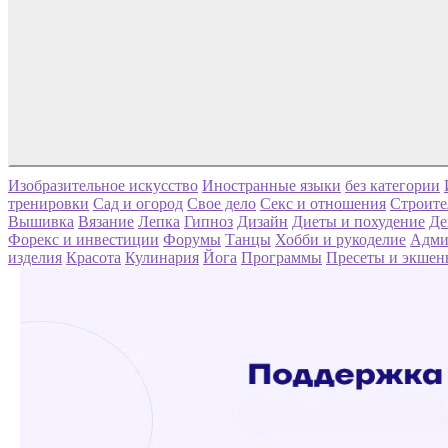
Изобразительное искусство
Иностранные языки
без категории
тренировки
Сад и огород
Свое дело
Секс и отношения
Строите
Вышивка
Вязание
Лепка
Гипноз
Дизайн
Диеты и похудение
Де
Форекс и инвестиции
Форумы
Танцы
Хобби и рукоделие
Адми
изделия
Красота
Кулинария
Йога
Программы
Пресеты и экшен