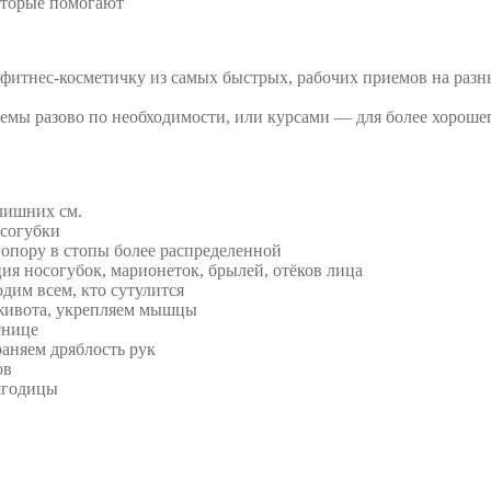
оторые помогают
 фитнес-косметичку из самых быстрых, рабочих приемов на разны
емы разово по необходимости, или курсами — для более хорошег
лишних см.
осогубки
 опору в стопы более распределенной
я носогубок, марионеток, брылей, отёков лица
одим всем, кто сутулится
к живота, укрепляем мышцы
снице
аняем дряблость рук
ов
ягодицы