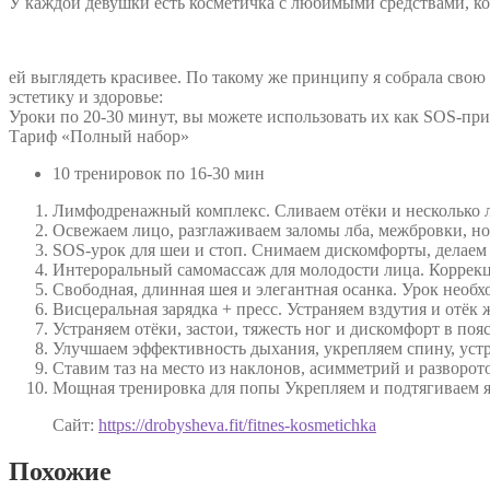
У каждой девушки есть косметичка с любимыми средствами, к
ей выглядеть красивее. По такому же принципу я собрала свою
эстетику и здоровье:
Уроки по 20-30 минут, вы можете использовать их как SOS-при
Тариф «Полный набор»
10 тренировок по 16-30 мин
Лимфодренажный комплекс. Сливаем отёки и несколько 
Освежаем лицо, разглаживаем заломы лба, межбровки, н
SOS-урок для шеи и стоп. Снимаем дискомфорты, делаем
Интероральный самомассаж для молодости лица. Коррекци
Свободная, длинная шея и элегантная осанка. Урок необх
Висцеральная зарядка + пресс. Устраняем вздутия и отё
Устраняем отёки, застои, тяжесть ног и дискомфорт в поя
Улучшаем эффективность дыхания, укрепляем спину, устр
Ставим таз на место из наклонов, асимметрий и разворот
Мощная тренировка для попы Укрепляем и подтягиваем 
Сайт:
https://drobysheva.fit/fitnes-kosmetichka
Похожие