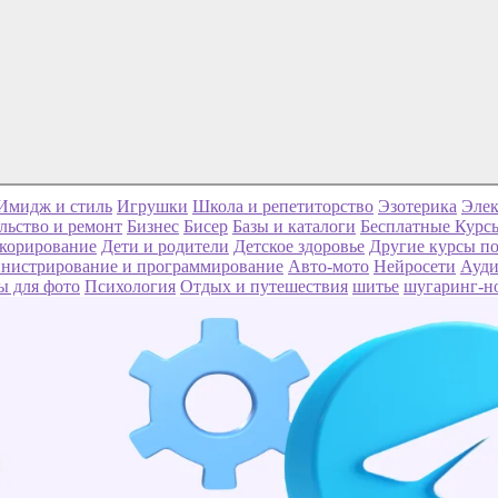
Имидж и стиль
Игрушки
Школа и репетиторство
Эзотерика
Элек
льство и ремонт
Бизнес
Бисер
Базы и каталоги
Бесплатные Курс
корирование
Дети и родители
Детское здоровье
Другие курсы по
нистрирование и программирование
Авто-мото
Нейросети
Ауди
ы для фото
Психология
Отдых и путешествия
шитье
шугаринг-н