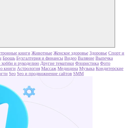
тронные книги
Животные
Женское здоровье
Здоровье
Спорт и
ы
Брошь
Бухгалтерия и финансы
Видео
Валяние
Выпечка
 хобби и рукоделию
Другие тематики
Флористика
Фото
о книги
Астрология
Массаж
Медицина
Музыка
Кондитерские
огти
Seo
Seo и продвижнение сайтов
SMM