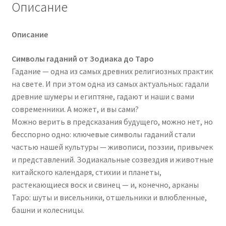
Описание
-
гадания
в
Описание
наши
дни
Символы гаданий от Зодиака до Таро
(2025)
Гадание — одна из самых древних религиозных практик
на свете. И при этом одна из самых актуальных: гадали
древние шумеры и египтяне, гадают и наши с вами
современники. А может, и вы сами?
Можно верить в предсказания будущего, можно нет, но
бесспорно одно: ключевые символы гаданий стали
частью нашей культуры — живописи, поэзии, привычек
и представлений. Зодиакальные созвездия и животные
китайского календаря, стихии и планеты,
растекающиеся воск и свинец — и, конечно, арканы
Таро: шуты и висельники, отшельники и влюбленные,
башни и колесницы.