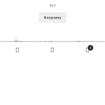
90
₽
В корзину
0
Поиск
товаров
ПОИСК
[Vorontsov studio] Саморегуляция (Роман Воронцов)
140
₽
В корзину