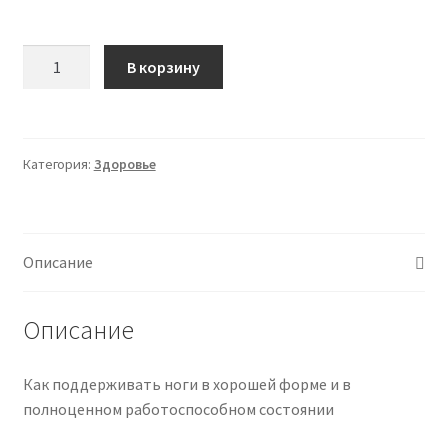
Количество
В корзину
товара
Здоровые
ноги
(Евгений
Категория:
Здоровье
Божьев)
Описание
Описание
Как поддерживать ноги в хорошей форме и в
полноценном работоспособном состоянии