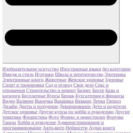
Изобразительное искусство
Иностранные языки
без категории
Имидж и стиль
Игрушки
Школа и репетиторство
Эзотерика
Электронные книги
Животные
Женское здоровье
Здоровье
Спорт и тренировки
Сад и огород
Свое дело
Секс и
отношения
Строительство и ремонт
Бизнес
Бисер
Базы и
каталоги
Бесплатные Курсы
Брошь
Бухгалтерия и финансы
Видео
Валяние
Выпечка
Вышивка
Вязание
Лепка
Гипноз
Дизайн
Диеты и похудение
Декорирование
Дети и родители
Детское здоровье
Другие курсы по хобби и рукоделию
Другие
тематики
Флористика
Фото
Форекс и инвестиции
Форумы
Танцы
Хобби и рукоделие
Администрирование и
программирование
Авто-мото
Нейросети
Аудио книги