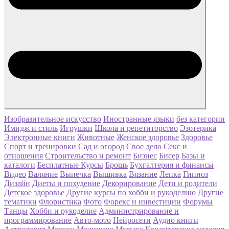
Изобразительное искусство
Иностранные языки
без категории
Имидж и стиль
Игрушки
Школа и репетиторство
Эзотерика
Электронные книги
Животные
Женское здоровье
Здоровье
Спорт и тренировки
Сад и огород
Свое дело
Секс и
отношения
Строительство и ремонт
Бизнес
Бисер
Базы и
каталоги
Бесплатные Курсы
Брошь
Бухгалтерия и финансы
Видео
Валяние
Выпечка
Вышивка
Вязание
Лепка
Гипноз
Дизайн
Диеты и похудение
Декорирование
Дети и родители
Детское здоровье
Другие курсы по хобби и рукоделию
Другие
тематики
Флористика
Фото
Форекс и инвестиции
Форумы
Танцы
Хобби и рукоделие
Администрирование и
программирование
Авто-мото
Нейросети
Аудио книги