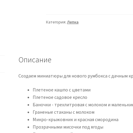
[Yum-
yum
miniatures]
Категория:
Лепка
Мини-
клуб.
Август
2025
(Анна
Описание
Тысяцкая)
Создаем миниатюры для нового румбокса с дачным кр
Плетеное кашпо с цветами
Плетеное садовое кресло
Баночки - трехлитровая с молоком и маленьки
Граненые стаканы с молоком
Микро-крыжовник и красная смородина
Прозрачными мисочки под ягоды