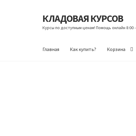
КЛАДОВАЯ КУРСОВ
Перейти
Перейти
к
к
Курсы по доступным ценам! Помощь онлайн 8:00 -
навигации
содержимому
Главная
Как купить?
Корзина