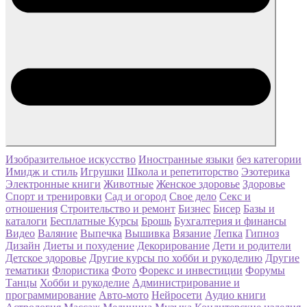
Изобразительное искусство
Иностранные языки
без категории
Имидж и стиль
Игрушки
Школа и репетиторство
Эзотерика
Электронные книги
Животные
Женское здоровье
Здоровье
Спорт и тренировки
Сад и огород
Свое дело
Секс и
отношения
Строительство и ремонт
Бизнес
Бисер
Базы и
каталоги
Бесплатные Курсы
Брошь
Бухгалтерия и финансы
Видео
Валяние
Выпечка
Вышивка
Вязание
Лепка
Гипноз
Дизайн
Диеты и похудение
Декорирование
Дети и родители
Детское здоровье
Другие курсы по хобби и рукоделию
Другие
тематики
Флористика
Фото
Форекс и инвестиции
Форумы
Танцы
Хобби и рукоделие
Администрирование и
программирование
Авто-мото
Нейросети
Аудио книги