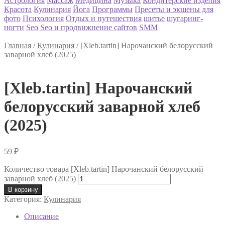
Астрология
Массаж
Медицина
Музыка
Кондитерские изделия
Красота
Кулинария
Йога
Программы
Пресеты и экшены для
фото
Психология
Отдых и путешествия
шитье
шугаринг-
ногти
Seo
Seo и продвижнение сайтов
SMM
Главная
/
Кулинария
/
[Xleb.tartin] Нарочанский белорусский
заварной хлеб (2025)
[Xleb.tartin] Нарочанский
белорусский заварной хлеб
(2025)
59
₽
Количество товара [Xleb.tartin] Нарочанский белорусский
заварной хлеб (2025)
В корзину
Категория:
Кулинария
Описание