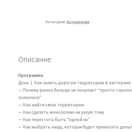
[winger_angel]
Монополия
(Наталья
Категория:
Астрология
Брижатюк)
Описание
Программа:
День 1. Как занять дорогую территорию в эзотерике
— Почему рынок больше не покупает “просто таролога
психолога”
— Как найти свою территорию
— Как сделать монополию на узкую тему
— Как перестать быть “одной из”
— Как выбрать нишу, которая будет приносить деньги