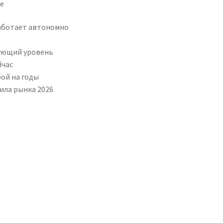
ше
работает автономно
дующий уровень
йчас
бой на годы
ила рынка 2026