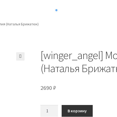
лия (Наталья Брижатюк)
[winger_angel] 
(Наталья Брижат
2690
₽
Количество
В корзину
товара