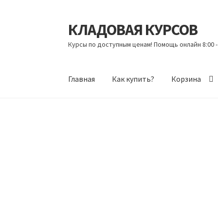
КЛАДОВАЯ КУРСОВ
Перейти
Перейти
к
к
Курсы по доступным ценам! Помощь онлайн 8:00 -
навигации
содержимому
Главная
Как купить?
Корзина