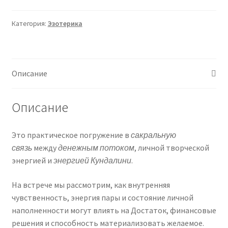
двух
Энергий:
Категория:
Эзотерика
Финансовая
и
Кундалини.
Активация
Описание
слияния
модулей
Описание
Чувственность
и
Достаток
Это практическое погружение в
сакральную
(Эмилия
связь
между
денежным потоком
, личной творческой
Франк)
энергией и
энергией Кундалини
.
На встрече мы рассмотрим, как внутренняя
чувственность, энергия пары и состояние личной
наполненности могут влиять на Достаток, финансовые
решения и способность материализовать желаемое.