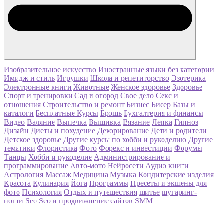
Изобразительное искусство
Иностранные языки
без категории
Имидж и стиль
Игрушки
Школа и репетиторство
Эзотерика
Электронные книги
Животные
Женское здоровье
Здоровье
Спорт и тренировки
Сад и огород
Свое дело
Секс и
отношения
Строительство и ремонт
Бизнес
Бисер
Базы и
каталоги
Бесплатные Курсы
Брошь
Бухгалтерия и финансы
Видео
Валяние
Выпечка
Вышивка
Вязание
Лепка
Гипноз
Дизайн
Диеты и похудение
Декорирование
Дети и родители
Детское здоровье
Другие курсы по хобби и рукоделию
Другие
тематики
Флористика
Фото
Форекс и инвестиции
Форумы
Танцы
Хобби и рукоделие
Администрирование и
программирование
Авто-мото
Нейросети
Аудио книги
Астрология
Массаж
Медицина
Музыка
Кондитерские изделия
Красота
Кулинария
Йога
Программы
Пресеты и экшены для
фото
Психология
Отдых и путешествия
шитье
шугаринг-
ногти
Seo
Seo и продвижнение сайтов
SMM