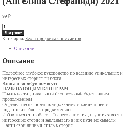
(Ангелина Стефаниди) 2021
99
₽
Количество
товара
В корзину
Всё
Категория:
Seo и продвижнение сайтов
о
сторис
Описание
и
не
Описание
только.
Теория
Подробное глубокое руководство по ведению уникальных и
+
интересных сторис* *и блога
практика
Книга и воркбук помогут:
(Ангелина
НАЧИНАЮЩИМ БЛОГЕРАМ
Стефаниди)
Начать вести уникальный блог, который будет вашим
2021
продолжением
Определиться с позиционированием и концепцией и
подготовить блог к продвижению
Избавиться от проблемы "нечего снимать", научиться вести
интересные сторис и закладывать в них нужные смыслы
Найти свой личный стиль в сторис