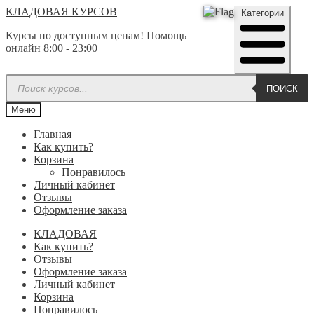
Перейти
Перейти
КЛАДОВАЯ КУРСОВ
Категории
к
к
Курсы по доступным ценам! Помощь
навигации
содержимому
онлайн 8:00 - 23:00
Поиск
ПОИСК
товаров
Меню
Главная
Как купить?
Корзина
Понравилось
Личный кабинет
Отзывы
Оформление заказа
КЛАДОВАЯ
Как купить?
Отзывы
Оформление заказа
Личный кабинет
Корзина
Понравилось