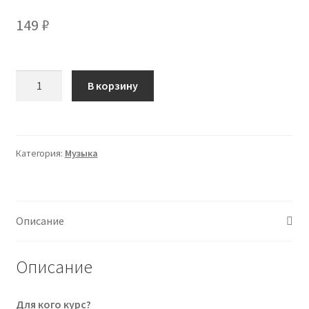
149
₽
Количество
В корзину
товара
Вокология.
Искусство
вокального
Категория:
Музыка
преподавания
(Дарья
Манакова)
2025
Описание
Описание
Для кого курс?