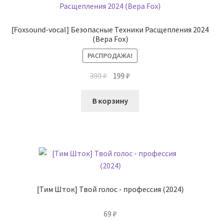
[Foxsound-vocal] Безопасные Техники Расщепления 2024
(Вера Fox)
РАСПРОДАЖА!
Первоначальная
Текущая
399
₽
199
₽
цена
цена:
составляла
199 ₽.
В корзину
399 ₽.
[Тим Шток] Твой голос - профессия (2024)
69
₽