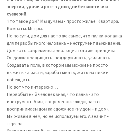
максимум
энергии, удачи и роста доходов без мистики и
и
суеверий.
заставить
Что такое дом? Мы думаем - просто жильё. Квартира.
стены
Комнаты. Метры.
работать
Но по сути, дом для нас то же самое, что палка-копалка
на
для первобытного человека – инструмент выживания.
твой
Дом - это современная эволюция того же принципа.
доход
Он должен защищать, поддерживать, усиливать.
(2025)
Создавать поле, в котором мы можем не просто
выжить - а расти, зарабатывать, жить на пике и
побеждать.
Но вот что интересно…
Первобытный человек знал, что палка - это
инструмент. А мы, современные люди, часто
воспринимаем дом как должное
«
ну дом – и дом
».
Мы живём в нём, но не используем его. А значит -
теряем.
Хотя дом может быть как помощником, так и