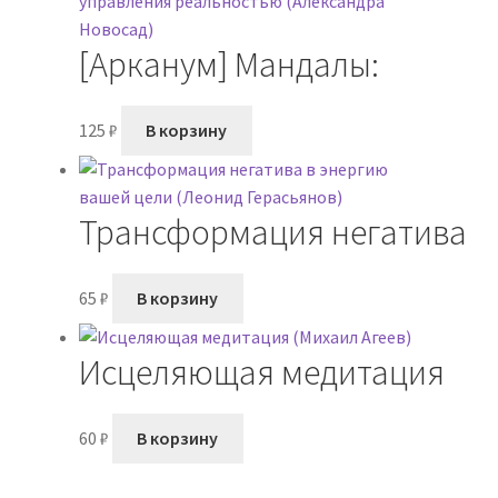
[Арканум] Мандалы:
инструмент управления
125
₽
В корзину
реальностью (Александра
Новосад)
Трансформация негатива
в энергию вашей цели
65
₽
В корзину
(Леонид Герасьянов)
Исцеляющая медитация
(Михаил Агеев)
60
₽
В корзину