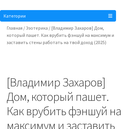
Оформление заказа
Личный кабинет
Категории
Главная
/
Эзотерика
/
[Владимир Захаров] Дом,
Корзина
который пашет. Как врубить фэншуй на максимум и
заставить стены работать на твой доход (2025)
Понравилось
[Владимир Захаров]
Дом, который пашет.
Как врубить фэншуй на
максимум и заставить