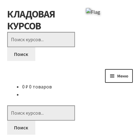
КЛАДОВАЯ
Перейти
Перейти
к
к
КУРСОВ
навигации
содержимому
Поиск
товаров
Поиск
Меню
0
₽
0 товаров
КЛАДОВАЯ
Как купить?
Поиск
товаров
Отзывы
Поиск