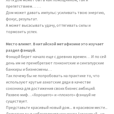
препятствием… …
Дом может давать импульс: усиливать твою энергию,
фокус, результат.
А может высасывать удачу, оттягивать силы и
тормозить успех.
Место влияет. В китайской метафизике это изучает
раздел фэншуй.
Фэншуй берет начало еще с древних времен… И по сей
день им не пренебрегают гонконгские и сингапурские
банкиры и бизнесмены…
Так почему бы не попробовать на практике то, что
используют крутые азиатские дяди в качестве
союзника для достижения своих бизнес амбиций.
Развею миф…«Хорошего» и «плохого» фэншуй не
существует.
Представьте красивый новый дом.... в красивом месте...
Допустим он в неблагоприятном месте (красивый - не