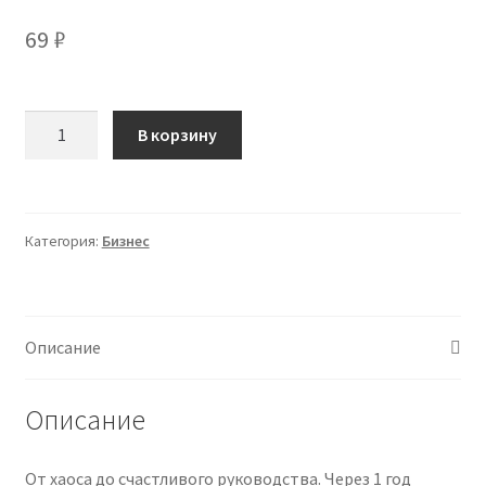
69
₽
Количество
В корзину
товара
[Виктория
Шухат]
Управленец.
Категория:
Бизнес
Тариф
Руководитель
новичок.
Месяц
Описание
6
(2025)
Описание
От хаоса до счастливого руководства. Через 1 год