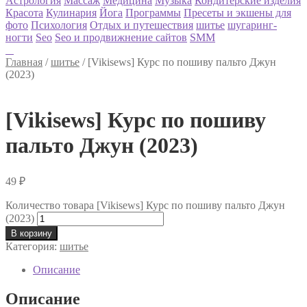
Астрология
Массаж
Медицина
Музыка
Кондитерские изделия
Красота
Кулинария
Йога
Программы
Пресеты и экшены для
фото
Психология
Отдых и путешествия
шитье
шугаринг-
ногти
Seo
Seo и продвижнение сайтов
SMM
Главная
/
шитье
/
[Vikisews] Курс по пошиву пальто Джун
(2023)
[Vikisews] Курс по пошиву
пальто Джун (2023)
49
₽
Количество товара [Vikisews] Курс по пошиву пальто Джун
(2023)
В корзину
Категория:
шитье
Описание
Описание