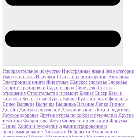
Изобразительное искусство
Иностранные языки
без категории
Имидж и стиль
Игрушки
Школа и репетиторство
Эзотерика
Электронные книги
Животные
Женское здоровье
Здоровье
Спорт и тренировки
Сад и огород
Свое дело
Секс и
отношения
Строительство и ремонт
Бизнес
Бисер
Базы и
каталоги
Бесплатные Курсы
Брошь
Бухгалтерия и финансы
Видео
Валяние
Выпечка
Вышивка
Вязание
Лепка
Гипноз
Дизайн
Диеты и похудение
Декорирование
Дети и родители
Детское здоровье
Другие курсы по хобби и рукоделию
Другие
тематики
Флористика
Фото
Форекс и инвестиции
Форумы
Танцы
Хобби и рукоделие
Администрирование и
программирование
Авто-мото
Нейросети
Аудио книги