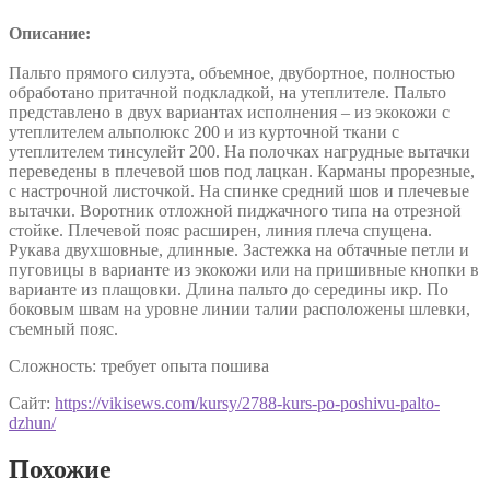
Описание:
Пальто прямого силуэта, объемное, двубортное, полностью
обработано притачной подкладкой, на утеплителе. Пальто
представлено в двух вариантах исполнения – из экокожи с
утеплителем альполюкс 200 и из курточной ткани с
утеплителем тинсулейт 200. На полочках нагрудные вытачки
переведены в плечевой шов под лацкан. Карманы прорезные,
с настрочной листочкой. На спинке средний шов и плечевые
вытачки. Воротник отложной пиджачного типа на отрезной
стойке. Плечевой пояс расширен, линия плеча спущена.
Рукава двухшовные, длинные. Застежка на обтачные петли и
пуговицы в варианте из экокожи или на пришивные кнопки в
варианте из плащовки. Длина пальто до середины икр. По
боковым швам на уровне линии талии расположены шлевки,
съемный пояс.
Сложность: требует опыта пошива
Сайт:
https://vikisews.com/kursy/2788-kurs-po-poshivu-palto-
dzhun/
Похожие