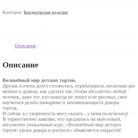
Третьякова]
[_bonbon_cake]
Категория:
Кондитерские изделия
Волшебный
мир
детских
тортов.
Уроки
декора
Описание
и
росписи.
Тариф
Описание
ну-
ка
все
Волшебный мир детских тортов.
вместе
Друзья, я очень долго готовилась, отрабатывала, несколько раз
(2024)
меняла и думала, как сделать так, чтобы абсолютно любой
человек, даже тот, кто никогда не лепил и не рисовал, смог
научиться делать шикарные и запоминающиеся декоры
тортов.
И сейчас я с уверенность могу сказать - у меня получилось!
Я торжественно заявляю, что предзапись на мой новый,
абсолютно уникальный курс: «Волшебный мир детских
тортов: уроки декора и росписи» объявляется открытой!