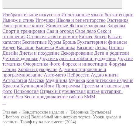
Изобразительное искусство
Иностранные языки
без категории
Имидж и стиль
Игрушки
Школа и репетиторство
Эзотерика
Электронные книги
Животные
Женское здоровье
Здоровье
Спорт и тренировки
Сад и огород
Свое дело
Секс и
отношения
Строительство и ремонт
Бизнес
Бисер
Базы и
каталоги
Бесплатные Курсы
Брошь
Бухгалтерия и финансы
Видео
Валяние
Выпечка
Вышивка
Вязание
Лепка
Гипноз
Дизайн
Диеты и похудение
Декорирование
Дети и родители
Детское здоровье
Другие курсы по хобби и рукоделию
Другие
тематики
Флористика
Фото
Форекс и инвестиции
Форумы
Танцы
Хобби и рукоделие
Администрирование и
программирование
Авто-мото
Нейросети
Аудио книги
Астрология
Массаж
Медицина
Музыка
Кондитерские изделия
Красота
Кулинария
Йога
Программы
Пресеты и экшены для
фото
Психология
Отдых и путешествия
шитье
шугаринг-
ногти
Seo
Seo и продвижнение сайтов
SMM
Главная
/
Кондитерские изделия
/
[Вероника Третьякова]
[_bonbon_cake] Волшебный мир детских тортов. Уроки декора и
росписи. Тариф ну-ка все вместе (2024)