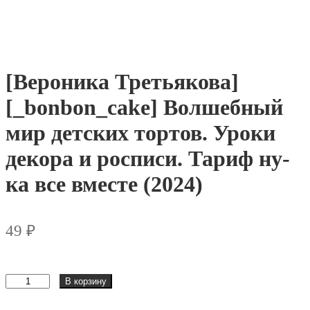
[Вероника Третьякова]
[_bonbon_cake] Волшебный
мир детских тортов. Уроки
декора и росписи. Тариф ну-
ка все вместе (2024)
49
₽
Количество
В корзину
товара
[Вероника