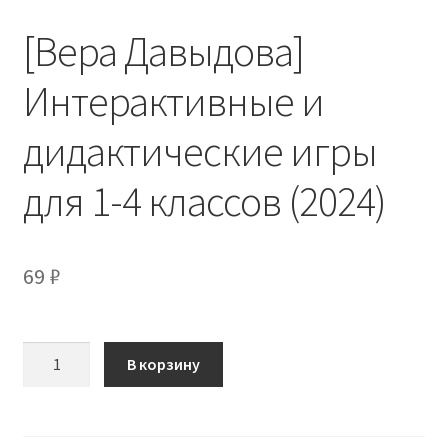
[Вера Давыдова]
Интерактивные и
дидактические игры
для 1-4 классов (2024)
69
₽
Количество
В корзину
товара
[Вера
Давыдова]