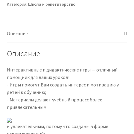
Интерактивные
Категория:
Школа и репетиторство
и
дидактические
игры
для
Описание
1-
4
Описание
классов
(2024)
Интерактивные и дидактические игры — отличный
помощник для ваших уроков!
- Игры помогут Вам создать интерес и мотивацию у
детей к обучению;
- Материалы делают учебный процесс более
привлекательным
и увлекательным, потому что созданы в форме
игровых заданий;