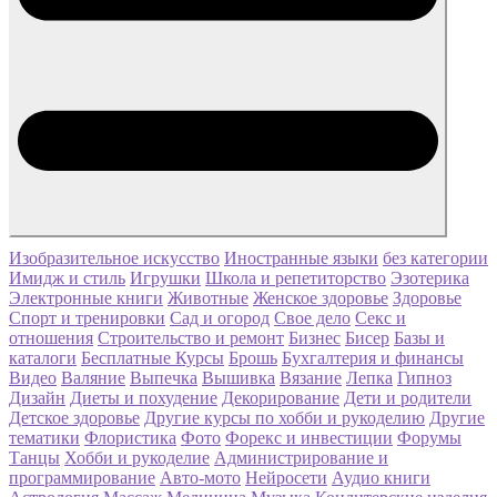
Изобразительное искусство
Иностранные языки
без категории
Имидж и стиль
Игрушки
Школа и репетиторство
Эзотерика
Электронные книги
Животные
Женское здоровье
Здоровье
Спорт и тренировки
Сад и огород
Свое дело
Секс и
отношения
Строительство и ремонт
Бизнес
Бисер
Базы и
каталоги
Бесплатные Курсы
Брошь
Бухгалтерия и финансы
Видео
Валяние
Выпечка
Вышивка
Вязание
Лепка
Гипноз
Дизайн
Диеты и похудение
Декорирование
Дети и родители
Детское здоровье
Другие курсы по хобби и рукоделию
Другие
тематики
Флористика
Фото
Форекс и инвестиции
Форумы
Танцы
Хобби и рукоделие
Администрирование и
программирование
Авто-мото
Нейросети
Аудио книги