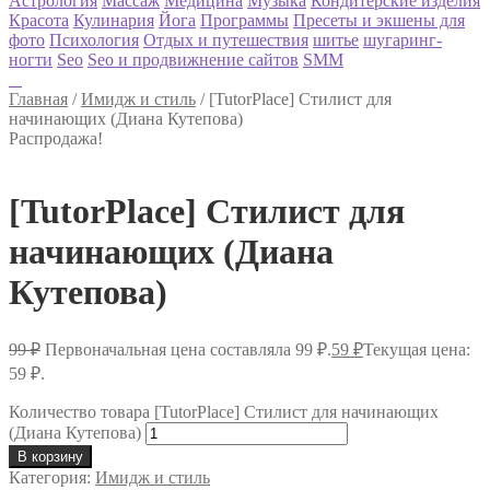
Астрология
Массаж
Медицина
Музыка
Кондитерские изделия
Красота
Кулинария
Йога
Программы
Пресеты и экшены для
фото
Психология
Отдых и путешествия
шитье
шугаринг-
ногти
Seo
Seo и продвижнение сайтов
SMM
Главная
/
Имидж и стиль
/
[TutorPlace] Стилист для
начинающих (Диана Кутепова)
Распродажа!
[TutorPlace] Стилист для
начинающих (Диана
Кутепова)
99
₽
Первоначальная цена составляла 99 ₽.
59
₽
Текущая цена:
59 ₽.
Количество товара [TutorPlace] Стилист для начинающих
(Диана Кутепова)
В корзину
Категория:
Имидж и стиль