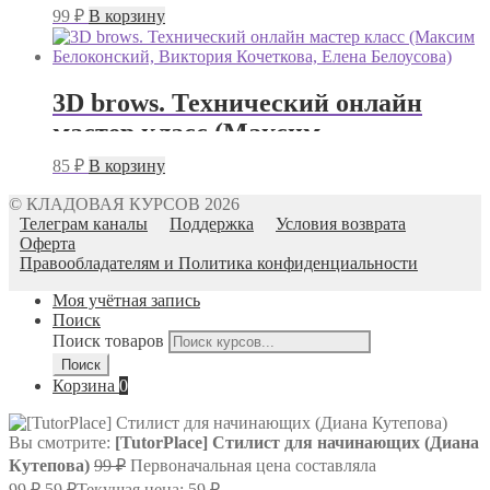
99
₽
В корзину
3D brows. Технический онлайн
мастер класс (Максим
Белоконский, Виктория Кочеткова,
85
₽
В корзину
Елена Белоусова)
© КЛАДОВАЯ КУРСОВ 2026
Телеграм каналы
Поддержка
Условия возврата
Оферта
Правообладателям и Политика конфиденциальности
Моя учётная запись
Поиск
Поиск товаров
Поиск
Корзина
0
Вы смотрите:
[TutorPlace] Стилист для начинающих (Диана
Кутепова)
99
₽
Первоначальная цена составляла
99 ₽.
59
₽
Текущая цена: 59 ₽.