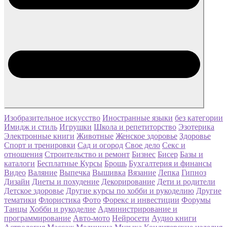
Изобразительное искусство
Иностранные языки
без категории
Имидж и стиль
Игрушки
Школа и репетиторство
Эзотерика
Электронные книги
Животные
Женское здоровье
Здоровье
Спорт и тренировки
Сад и огород
Свое дело
Секс и
отношения
Строительство и ремонт
Бизнес
Бисер
Базы и
каталоги
Бесплатные Курсы
Брошь
Бухгалтерия и финансы
Видео
Валяние
Выпечка
Вышивка
Вязание
Лепка
Гипноз
Дизайн
Диеты и похудение
Декорирование
Дети и родители
Детское здоровье
Другие курсы по хобби и рукоделию
Другие
тематики
Флористика
Фото
Форекс и инвестиции
Форумы
Танцы
Хобби и рукоделие
Администрирование и
программирование
Авто-мото
Нейросети
Аудио книги