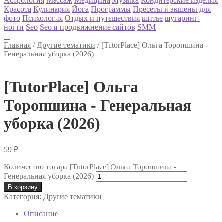
Астрология
Массаж
Медицина
Музыка
Кондитерские изделия
Красота
Кулинария
Йога
Программы
Пресеты и экшены для
фото
Психология
Отдых и путешествия
шитье
шугаринг-
ногти
Seo
Seo и продвижнение сайтов
SMM
Главная
/
Другие тематики
/
[TutorPlace] Ольга Торопшина -
Генеральная уборка (2026)
[TutorPlace] Ольга
Торопшина - Генеральная
уборка (2026)
59
₽
Количество товара [TutorPlace] Ольга Торопшина -
Генеральная уборка (2026)
В корзину
Категория:
Другие тематики
Описание