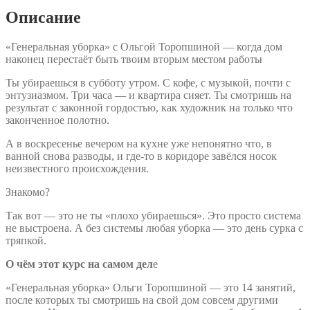
Описание
«Генеральная уборка» с Ольгой Торопшиной — когда дом
наконец перестаёт быть твоим вторым местом работы
Ты убираешься в субботу утром. С кофе, с музыкой, почти с
энтузиазмом. Три часа — и квартира сияет. Ты смотришь на
результат с законной гордостью, как художник на только что
законченное полотно.
А в воскресенье вечером на кухне уже непонятно что, в
ванной снова разводы, и где-то в коридоре завёлся носок
неизвестного происхождения.
Знакомо?
Так вот — это не ты «плохо убираешься». Это просто система
не выстроена. А без системы любая уборка — это день сурка с
тряпкой.
О чём этот курс на самом дел
е
«Генеральная уборка» Ольги Торопшиной — это 14 занятий,
после которых ты смотришь на свой дом совсем другими