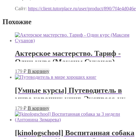
Сайт:
https://client.tutorplace.ru/user/product/890/7f4e4d046e
Похожие
Актерское мастерство. Тариф -
Один курс (Максим Суханов)
179
₽
В корзину
[Умные курсы] Путеводитель в
мире хороших книг. Экспресс-курс
по современной русской литературе
179
₽
В корзину
(Наталия Попова)
[kinologschool] Воспитанная собака