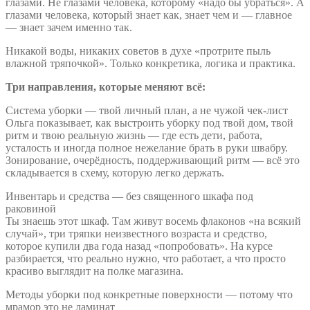
глазами. Не глазами человека, которому «надо бы убраться». А
глазами человека, который знает как, знает чем и — главное
— знает зачем именно так.
Никакой воды, никаких советов в духе «протрите пыль
влажной тряпочкой». Только конкретика, логика и практика.
Три направления, которые меняют всё:
Система уборки — твой личный план, а не чужой чек-лист
Ольга показывает, как выстроить уборку под твой дом, твой
ритм и твою реальную жизнь — где есть дети, работа,
усталость и иногда полное нежелание брать в руки швабру.
Зонирование, очерёдность, поддерживающий ритм — всё это
складывается в схему, которую легко держать.
Инвентарь и средства — без священного шкафа под
раковиной
Ты знаешь этот шкаф. Там живут восемь флаконов «на всякий
случай», три тряпки неизвестного возраста и средство,
которое купили два года назад «попробовать». На курсе
разбирается, что реально нужно, что работает, а что просто
красиво выглядит на полке магазина.
Методы уборки под конкретные поверхности — потому что
мрамор это не ламинат