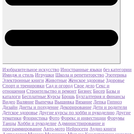
Изобразительное искусство
Иностранные языки
без категории
Имидж и стиль
Игрушки
Школа и репетиторство
Эзотерика
Электронные книги
Животные
Женское здоровье
Здоровье
Спорт и тренировки
Сад и огород
Свое дело
Секс и
отношения
Строительство и ремонт
Бизнес
Бисер
Базы и
каталоги
Бесплатные Курсы
Брошь
Бухгалтерия и финансы
Видео
Валяние
Выпечка
Вышивка
Вязание
Лепка
Гипноз
Дизайн
Диеты и похудение
Декорирование
Дети и родители
Детское здоровье
Другие курсы по хобби и рукоделию
Другие
тематики
Флористика
Фото
Форекс и инвестиции
Форумы
Танцы
Хобби и рукоделие
Администрирование и
программирование
Авто-мото
Нейросети
Аудио книги