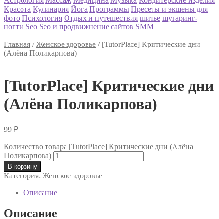
Астрология
Массаж
Медицина
Музыка
Кондитерские изделия
Красота
Кулинария
Йога
Программы
Пресеты и экшены для
фото
Психология
Отдых и путешествия
шитье
шугаринг-
ногти
Seo
Seo и продвижнение сайтов
SMM
Главная
/
Женское здоровье
/
[TutorPlace] Критические дни
(Алёна Поликарпова)
[TutorPlace] Критические дни
(Алёна Поликарпова)
99
₽
Количество товара [TutorPlace] Критические дни (Алёна
Поликарпова)
В корзину
Категория:
Женское здоровье
Описание
Описание