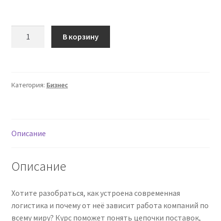
Количество
В корзину
товара
[TutorPlace,
Катерина
Лаппа]
Категория:
Бизнес
Логистика
(2025)
Описание
Описание
Хотите разобраться, как устроена современная
логистика и почему от неё зависит работа компаний по
всему миру? Курс поможет понять цепочки поставок,