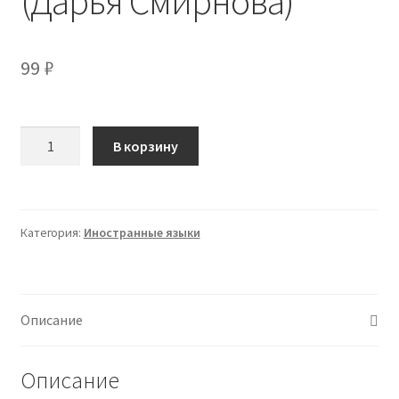
(Дарья Смирнова)
99
₽
Количество
В корзину
товара
[TutorPlace]
Грамматика
В1-
Категория:
Иностранные языки
B2
(Дарья
Смирнова)
Описание
Описание