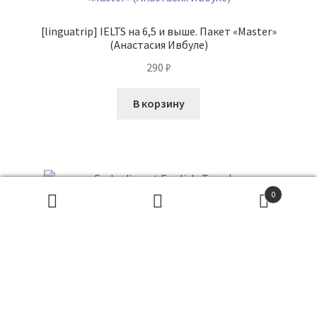
[linguatrip] IELTS на 6,5 и выше. Пакет «Master»
(Анастасия Ивбуле)
290
₽
В корзину
0
Поиск
товаров
ПОИСК
Embodiment English. Тариф "Расширенный" (Craig
Ashton)
119
₽
В корзину