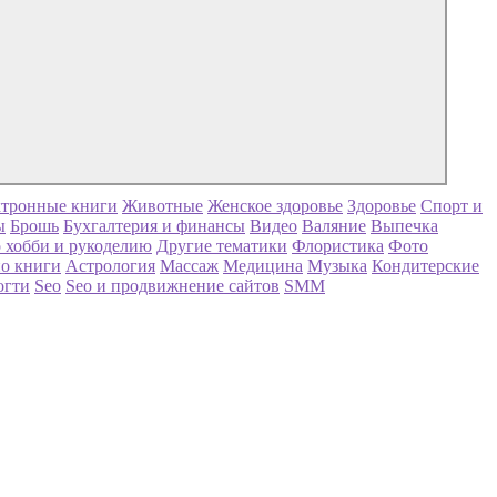
тронные книги
Животные
Женское здоровье
Здоровье
Спорт и
ы
Брошь
Бухгалтерия и финансы
Видео
Валяние
Выпечка
 хобби и рукоделию
Другие тематики
Флористика
Фото
о книги
Астрология
Массаж
Медицина
Музыка
Кондитерские
огти
Seo
Seo и продвижнение сайтов
SMM