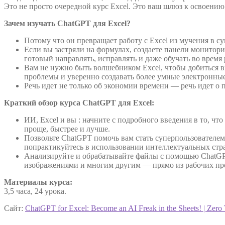
Это не просто очередной курс Excel. Это ваш шлюз к освоени
Зачем изучать ChatGPT для Excel?
Потому что он превращает работу с Excel из мучения в суп
Если вы застряли на формулах, создаете панели монитор
готовый направлять, исправлять и даже обучать во время
Вам не нужно быть волшебником Excel, чтобы добиться в
проблемы и уверенно создавать более умные электронны
Речь идет не только об экономии времени — речь идет о
Краткий обзор курса ChatGPT для Excel:
ИИ, Excel и вы : начните с подробного введения в то, чт
проще, быстрее и лучше.
Позвольте ChatGPT помочь вам стать суперпользователем 
попрактикуйтесь в использовании интеллектуальных стра
Анализируйте и обрабатывайте файлы с помощью ChatGPT
изображениями и многим другим — прямо из рабочих про
Материалы курса:
3,5 часа, 24 урока.
Сайт:
ChatGPT for Excel: Become an AI Freak in the Sheets! | Zero