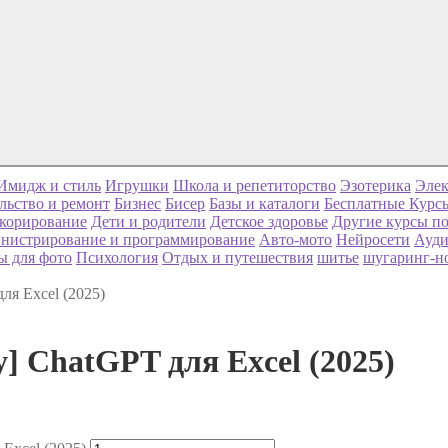
Имидж и стиль
Игрушки
Школа и репетиторство
Эзотерика
Элек
льство и ремонт
Бизнес
Бисер
Базы и каталоги
Бесплатные Курс
корирование
Дети и родители
Детское здоровье
Другие курсы по
нистрирование и программирование
Авто-мото
Нейросети
Ауди
ы для фото
Психология
Отдых и путешествия
шитье
шугаринг-н
ля Excel (2025)
y] ChatGPT для Excel (2025)