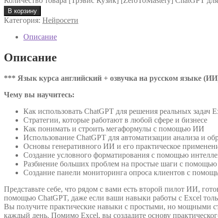
Количество товара [Трэвис Кузик] [ZeroToMastery] ChatGPT для 
В корзину
Категория:
Нейросети
Описание
Описание
*** Язык курса английский + озвучка на русском языке (ИИ
Чему вы научитесь:
Как использовать ChatGPT для решения реальных задач E
Стратегии, которые работают в любой сфере и бизнесе
Как понимать и строить мегаформулы с помощью ИИ
Использование ChatGPT для автоматизации анализа и об
Основы генеративного ИИ и его практическое применени
Создание условного форматирования с помощью интелле
Разбиение больших проблем на простые шаги с помощью
Создание панели мониторинга опроса клиентов с помощ
Представьте себе, что рядом с вами есть второй пилот ИИ, гот
помощью ChatGPT, даже если ваши навыки работы с Excel толь
Вы получите практические навыки с простыми, но мощными стра
каждый день. Помимо Excel, вы создадите основу практическог