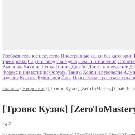
Изобразительное искусство
Иностранные языки
без категории
тренировки
Сад и огород
Свое дело
Секс и отношения
Строите
Вышивка
Вязание
Лепка
Гипноз
Дизайн
Диеты и похудение
Де
Форекс и инвестиции
Форумы
Танцы
Хобби и рукоделие
Адми
изделия
Красота
Кулинария
Йога
Программы
Пресеты и экшен
Главная
/
Нейросети
/
[Трэвис Кузик] [ZeroToMastery] ChatGPT д
[Трэвис Кузик] [ZeroToMaster
49
₽