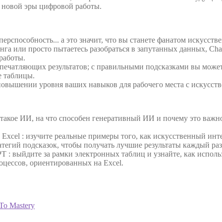
ю новой эры цифровой работы.
ерспособность... а это значит, что вы станете фанатом искусстве
инга или просто пытаетесь разобраться в запутанных данных, Ch
 работы.
печатляющих результатов; с правильными подсказками вы может
е таблицы.
 повышении уровня ваших навыков для рабочего места с искусств
о такое ИИ, на что способен генеративный ИИ и почему это важно,
Excel : изучите реальные примеры того, как искусственный инт
тегий подсказок, чтобы получать лучшие результаты каждый раз
 : выйдите за рамки электронных таблиц и узнайте, как испол
цессов, ориентированных на Excel.
 To Mastery