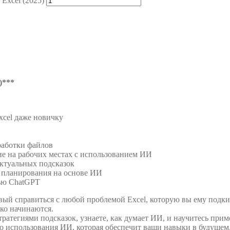
Excel (2025)
)***
xcel даже новичку
работки файлов
е на рабочих местах с использованием ИИ
ктуальных подсказок
 планирования на основе ИИ
ью ChatGPT
овый справиться с любой проблемой Excel, которую вы ему подки
ко начинаются.
тегиями подсказок, узнаете, как думает ИИ, и научитесь примен
о использования ИИ, которая обеспечит ваши навыки в будущем, 