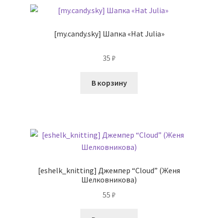
[my.candy.sky] Шапка «Hat Julia»
35
₽
В корзину
[eshelk_knitting] Джемпер “Cloud” (Женя
Шелковникова)
55
₽