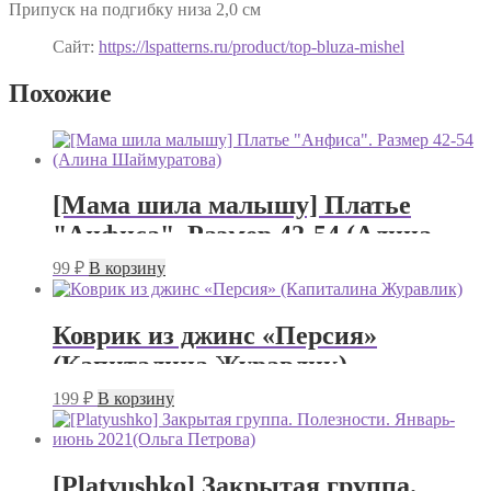
Припуск на подгибку низа 2,0 см
Сайт:
https://lspatterns.ru/product/top-bluza-mishel
Похожие
[Мама шила малышу] Платье
"Анфиса". Размер 42-54 (Алина
Шаймуратова)
99
₽
В корзину
Коврик из джинс «Персия»
(Капиталина Журавлик)
199
₽
В корзину
[Platyushko] Закрытая группа.