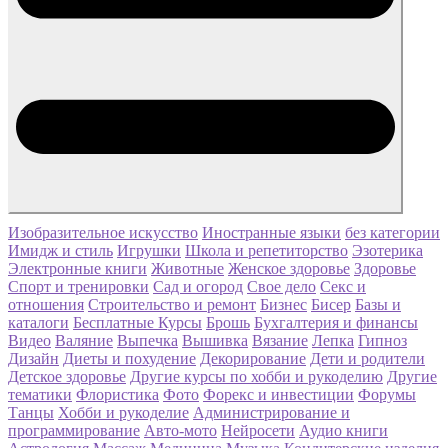
Изобразительное искусство
Иностранные языки
без категории
Имидж и стиль
Игрушки
Школа и репетиторство
Эзотерика
Электронные книги
Животные
Женское здоровье
Здоровье
Спорт и тренировки
Сад и огород
Свое дело
Секс и
отношения
Строительство и ремонт
Бизнес
Бисер
Базы и
каталоги
Бесплатные Курсы
Брошь
Бухгалтерия и финансы
Видео
Валяние
Выпечка
Вышивка
Вязание
Лепка
Гипноз
Дизайн
Диеты и похудение
Декорирование
Дети и родители
Детское здоровье
Другие курсы по хобби и рукоделию
Другие
тематики
Флористика
Фото
Форекс и инвестиции
Форумы
Танцы
Хобби и рукоделие
Администрирование и
программирование
Авто-мото
Нейросети
Аудио книги