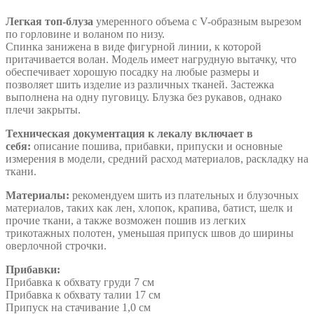
Легкая топ-блуза
умеренного объема с V-образным вырезом
по горловине и воланом по низу.
Спинка занижена в виде фигурной линии, к которой
притачивается волан. Модель имеет нагрудную вытачку, что
обеспечивает хорошую посадку на любые размеры и
позволяет шить изделие из различных тканей. Застежка
выполнена на одну пуговицу. Блузка без рукавов, однако
плечи закрыты.
Техническая документация к лекалу включает в
себя:
описание пошива, прибавки, припуски и основные
измерения в модели, средний расход материалов, раскладку на
ткани.
Материалы:
рекомендуем шить из плательных и блузочных
материалов, таких как лен, хлопок, крапива, батист, шелк и
прочие ткани, а также возможен пошив из легких
трикотажных полотен, уменьшая припуск швов до ширины
оверлочной строчки.
Прибавки:
Прибавка к обхвату груди 7 см
Прибавка к обхвату талии 17 см
Припуск на стачивание 1,0 см