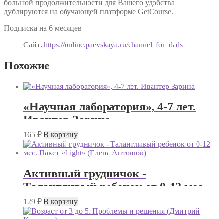
большой продолжительности для Вашего удобства
дублируются на обучающей платформе GetCourse.
Подписка на 6 месяцев
Сайт:
https://online.paevskaya.ru/channel_for_dads
Похожие
«Научная лаборатория», 4-7 лет.
Ивантер Зарина
165
₽
В корзину
Активный грудничок -
Талантливый ребенок от 0-12 мес.
Пакет «Light» (Елена Антонюк)
129
₽
В корзину