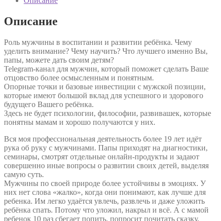
Описание
Описание
Роль мужчины в воспитании и развитии ребёнка. Чему
уделить внимание? Чему научить? Что лучшего именно Вы,
папы, можете дать своим детям?
Telegram-канал для мужчин, который поможет сделать Ваше
отцовство более осмысленным и понятным.
Опорные точки и базовые инвестиции с мужской позиции,
которые имеют большой вклад для успешного и здорового
будущего Вашего ребёнка.
Здесь не будет психологии, философии, развивашек, которые
понятны мамам и хорошо получаются у них.
Вся моя профессиональная деятельность более 19 лет идёт
рука об руку с мужчинами. Папы приходят на диагностики,
семинары, смотрят отдельные онлайн-продукты и задают
совершенно иные вопросы о развитии своих детей, выделяя
самую суть.
Мужчины по своей природе более устойчивы в эмоциях. У
них нет слова «жалко», когда они понимают, как лучше для
ребенка. Им легко удаётся увлечь, развлечь и даже уложить
ребёнка спать. Потому что уложил, накрыл и всё. А с мамой
ребенок 10 раз сбегает попить, попросит почитать сказку,