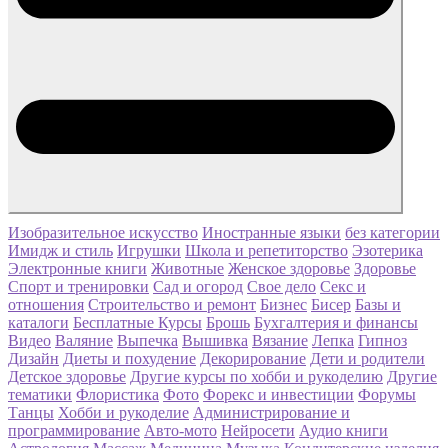
Изобразительное искусство
Иностранные языки
без категории
Имидж и стиль
Игрушки
Школа и репетиторство
Эзотерика
Электронные книги
Животные
Женское здоровье
Здоровье
Спорт и тренировки
Сад и огород
Свое дело
Секс и
отношения
Строительство и ремонт
Бизнес
Бисер
Базы и
каталоги
Бесплатные Курсы
Брошь
Бухгалтерия и финансы
Видео
Валяние
Выпечка
Вышивка
Вязание
Лепка
Гипноз
Дизайн
Диеты и похудение
Декорирование
Дети и родители
Детское здоровье
Другие курсы по хобби и рукоделию
Другие
тематики
Флористика
Фото
Форекс и инвестиции
Форумы
Танцы
Хобби и рукоделие
Администрирование и
программирование
Авто-мото
Нейросети
Аудио книги