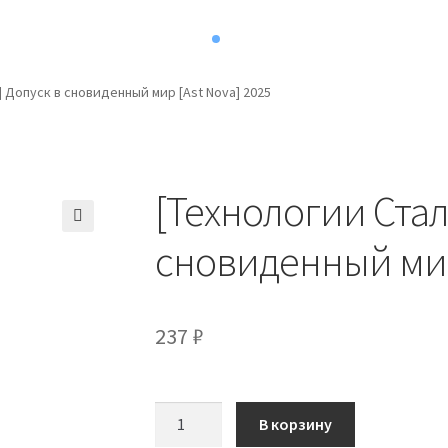
 Допуск в сновиденный мир [Ast Nova] 2025
[Технологии Стал
сновиденный мир 
237
₽
Количество
В корзину
товара