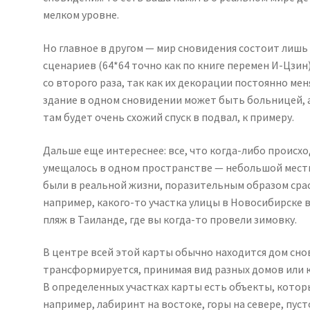
мелком уровне.
Но главное в другом — мир сновидения состоит лишь
сценариев (64*64 точно как по книге перемен И-Цзин)
со второго раза, так как их декорации постоянно меня
здание в одном сновидении может быть больницей, а 
там будет очень схожий спуск в подвал, к примеру.
Дальше еще интереснее: все, что когда-либо происхо
умещалось в одном пространстве — небольшой местно
были в реальной жизни, поразительным образом сраст
например, какого-то участка улицы в Новосибирске в
пляж в Таиланде, где вы когда-то провели зимовку.
В центре всей этой карты обычно находится дом сн
трансформируется, принимая вид разных домов или к
В определенных участках карты есть объекты, котор
например, лабиринт на востоке, горы на севере, пус