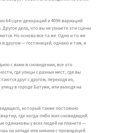
 из 64 сцен-декораций и 4096 вариаций
. Другое дело, что вы не узнаете эти сцены
ются. Но основа все та же. Одно и то же
в другом — гостиницей, однако и там, и
дило с вами в сновидении, все это
сти, где улицы с разных мест, где вы
аются друг с другом, переходя из,
 улицу в городе Батуми, или выходя на
овидящего, который также постоянно
вартир, где когда-либо жил сновидящий.
ые одинаковы у всех людей на планете —
тошь на западе или хижина с провидицей.