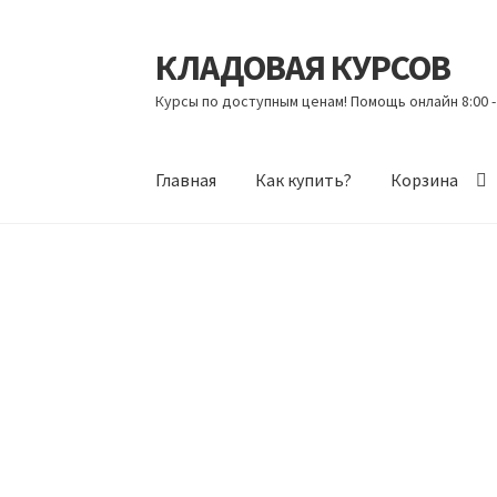
КЛАДОВАЯ КУРСОВ
Перейти
Перейти
к
к
Курсы по доступным ценам! Помощь онлайн 8:00 -
навигации
содержимому
Главная
Как купить?
Корзина