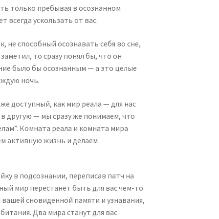
сть только пребывая в осознанном
т всегда ускользать от вас.
к, не способный осознавать себя во сне,
 заметил, то сразу понял бы, что он
ение было бы осознанным — а это целые
аждую ночь.
же доступный, как мир реала — для нас
в другую — мы сразу же понимаем, что
елам”. Комната реала и комната мира
ем активную жизнь и делаем
ку в подсознании, переписав патч на
ный мир перестанет быть для вас чем-то
 вашей сновиденной памяти и узнавания,
итания. Два мира станут для вас