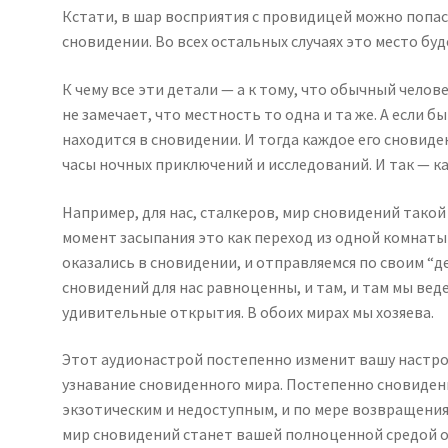
Кстати, в шар восприятия с провидицей можно попа
сновидении. Во всех остальных случаях это место буде
К чему все эти детали — а к тому, что обычный челове
не замечает, что местность то одна и та же. А если бы
находится в сновидении. И тогда каждое его сновид
часы ночных приключений и исследований. И так — к
Например, для нас, сталкеров, мир сновидений такой 
момент засыпания это как переход из одной комнаты 
оказались в сновидении, и отправляемся по своим “д
сновидений для нас равноценны, и там, и там мы вед
удивительные открытия. В обоих мирах мы хозяева.
Этот аудионастрой постепенно изменит вашу настрой
узнавание сновиденного мира. Постепенно сновиден
экзотическим и недоступным, и по мере возвращения
мир сновидений станет вашей полноценной средой об