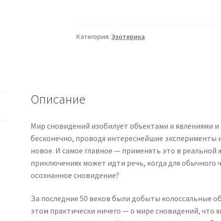
[Технологии
Сталкеров]
Допуск
Категория:
Эзотерика
в
сновиденный
мир
[Ast
Nova]
Описание
2025
Мир сновидений изобилует объектами и явлениями и
бесконечно, проводя интереснейшие эксперименты и
новое. И самое главное — применять это в реальной ж
приключениях может идти речь, когда для обычного 
осознанное сновидение?
За последние 50 веков были добыты колоссальные об
этом практически ничего — о мире сновидений, что 