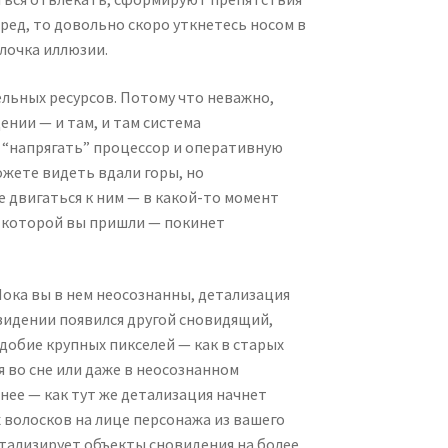
ред, то довольно скоро уткнетесь носом в
олочка иллюзии.
ельных ресурсов. Потому что неважно,
ении — и там, и там система
 “напрягать” процессор и оперативную
ожете видеть вдали горы, но
е двигаться к ним — в какой-то момент
из которой вы пришли — покинет
Пока вы в нем неосознанны, детализация
новидении появился другой сновидящий,
добие крупных пикселей — как в старых
я во сне или даже в неосознанном
нее — как тут же детализация начнет
 волосков на лице персонажа из вашего
етализирует объекты сновидения на более