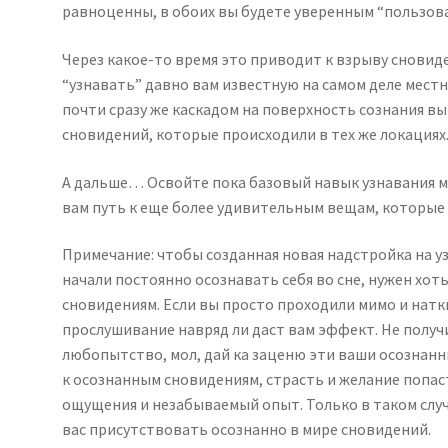
равноценны, в обоих вы будете уверенным “пользов
Через какое-то время это приводит к взрыву сновид
“узнавать” давно вам известную на самом деле местн
почти сразу же каскадом на поверхность сознания в
сновидений, которые происходили в тех же локациях
А дальше… Освойте пока базовый навык узнавания м
вам путь к еще более удивительным вещам, которые
Примечание: чтобы созданная новая надстройка на у
начали постоянно осознавать себя во сне, нужен хот
сновидениям. Если вы просто проходили мимо и натк
прослушивание навряд ли даст вам эффект. Не получ
любопытство, мол, дай ка заценю эти ваши осознанн
к осознанным сновидениям, страсть и желание попас
ощущения и незабываемый опыт. Только в таком слу
вас присутствовать осознанно в мире сновидений.