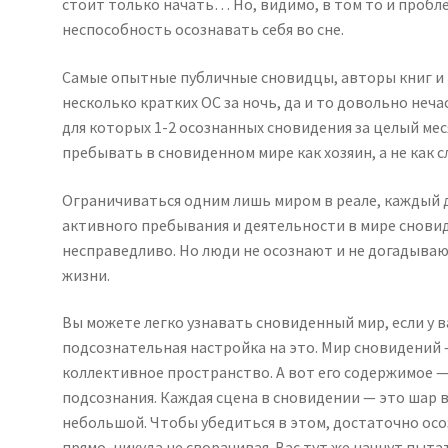
стоит только начать… Но, видимо, в том то и пробл
неспособность осознавать себя во сне.
Самые опытные публичные сновидцы, авторы книг и 
несколько кратких ОС за ночь, да и то довольно неч
для которых 1-2 осознанных сновидения за целый ме
пребывать в сновиденном мире как хозяин, а не как с
Ограничиваться одним лишь миром в реале, каждый д
активного пребывания и деятельности в мире сновид
несправедливо. Но люди не осознают и не догадыва
жизни.
Вы можете легко узнавать сновиденный мир, если у в
подсознательная настройка на это. Мир сновидений
коллективное пространство. А вот его содержимое —
подсознания. Каждая сцена в сновидении — это шар в
небольшой. Чтобы убедиться в этом, достаточно осо
прямо, никуда не сворачивая. Вас тут же начнут пы