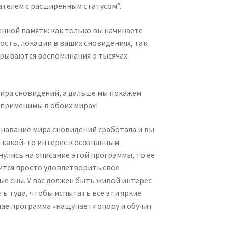
ателем с расширенным статусом”.
енной памяти: как только вы начинаете
ость, локации в ваших сновидениях, так
ырываются воспоминания о тысячах
.
ира сновидений, а дальше мы покажем
 применимы в обоих мирах!
знавание мира сновидений сработала и вы
ь какой-то интерес к осознанным
нулись на описание этой программы, то ее
ится просто удовлетворить свое
ые сны. У вас должен быть живой интерес
ть туда, чтобы испытать все эти яркие
чае программа «нащупает» опору и обучит