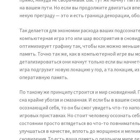
на вашем пути. Но если вы продолжите двигаться впе
некую преграду — это и есть граница декорации, об
Так делается для экономии расхода ваших подсознат
компьютерная игра это или шар восприятия в сновид
оптимизирует графику так, чтобы как можно меньше
память. Точно так же, как в компьютерной игре вы м
детализироваться они начнут только если вы начнет
игра подгрузит новую локацию у гор, а та локация, 
оперативную память.
По такому же принципу строится и мир сновидений. 
сна крайне убогая и смазанная. И если бы в вашем с
осознающий себя, то он бы смог увидеть что-то напо
игровых приставках. Но стоит человеку осознать себ
состоянии просто вглядеться во что-то повниматель
улучшаться в качестве, вплоть до морщинок и мелких
сновидения. То есть ваша память о реальном мире д