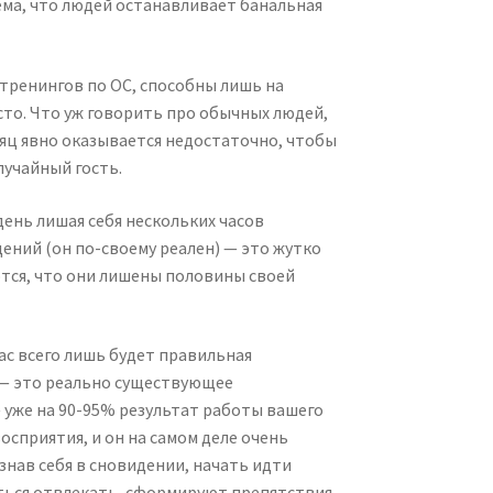
ема, что людей останавливает банальная
тренингов по ОС, способны лишь на
асто. Что уж говорить про обычных людей,
сяц явно оказывается недостаточно, чтобы
лучайный гость.
ень лишая себя нескольких часов
ений (он по-своему реален) — это жутко
ются, что они лишены половины своей
ас всего лишь будет правильная
 — это реально существующее
 уже на 90-95% результат работы вашего
осприятия, и он на самом деле очень
знав себя в сновидении, начать идти
таться отвлекать, сформируют препятствия