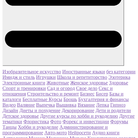
Изобразительное искусство
Иностранные языки
без категории
Имидж и стиль
Игрушки
Школа и репетиторство
Эзотерика
Электронные книги
Животные
Женское здоровье
Здоровье
Спорт и тренировки
Сад и огород
Свое дело
Секс и
отношения
Строительство и ремонт
Бизнес
Бисер
Базы и
каталоги
Бесплатные Курсы
Брошь
Бухгалтерия и финансы
Видео
Валяние
Выпечка
Вышивка
Вязание
Лепка
Гипноз
Дизайн
Диеты и похудение
Декорирование
Дети и родители
Детское здоровье
Другие курсы по хобби и рукоделию
Другие
тематики
Флористика
Фото
Форекс и инвестиции
Форумы
Танцы
Хобби и рукоделие
Администрирование и
программирование
Авто-мото
Нейросети
Аудио книги