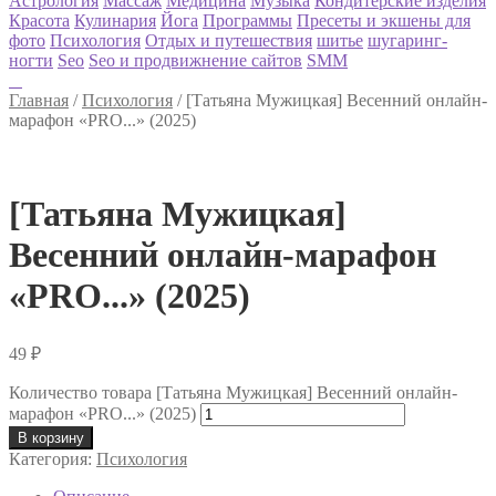
Астрология
Массаж
Медицина
Музыка
Кондитерские изделия
Красота
Кулинария
Йога
Программы
Пресеты и экшены для
фото
Психология
Отдых и путешествия
шитье
шугаринг-
ногти
Seo
Seo и продвижнение сайтов
SMM
Главная
/
Психология
/
[Татьяна Мужицкая] Весенний онлайн-
марафон «PRO...» (2025)
[Татьяна Мужицкая]
Весенний онлайн-марафон
«PRO...» (2025)
49
₽
Количество товара [Татьяна Мужицкая] Весенний онлайн-
марафон «PRO...» (2025)
В корзину
Категория:
Психология