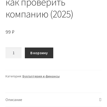
как проверить
компанию (2025)
99
₽
Количество
В корзину
товара
[Светлана
Беляева]
Самостоятельная
Категория:
Бухгалтерия и финансы
налоговая
проверка
-
как
Описание
проверить