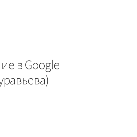
ние в Google
уравьева)