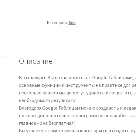
[Stepik]
Погружение
в
Категория:
Seo
Google
Sheets
(Ксения
Муравьева)
Описание
В этом курсе Вы познакомитесь с Google Таблицами, 
основные функции и инструменты на практике для ре
несколько кликов мыши могут удивить и сократить 
необходимого результата.
Благодаря Google Таблицам можно создавать и редак
никаких дополнительных программ не понадобится с
главное - она бесплатная!
Вы узнаете, с самого начала как открыть и создать п