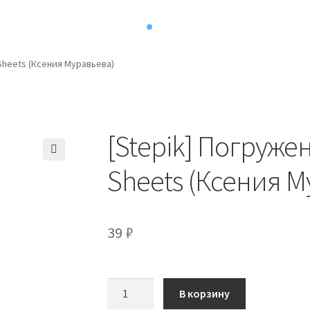
 Sheets (Ксения Муравьева)
[Stepik] Погруже
Sheets (Ксения М
39
₽
Количество
В корзину
товара