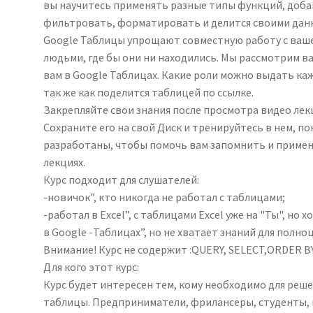
вы научитесь применять разные типы функций, доба
фильтровать, форматировать и делится своими дан
Google Таблицы упрощают совместную работу с ваше
людьми, где бы они ни находились. Мы рассмотрим 
вам в Google Таблицах. Какие роли можно выдать каж
так же как поделится таблицей по ссылке.
Закрепляйте свои знания после просмотра видео лек
Сохраните его на свой Диск и тренируйтесь в нем, п
разработаны, чтобы помочь вам запомнить и приме
лекциях.
Курс подходит для слушателей:
-новичок”, кто никогда не работал с таблицами;
-работал в Excel”, с таблицами Excel уже на "Ты", но
в Google -Таблицах”, но не хватает знаний для полн
Внимание! Курс не содержит :QUERY, SELECT,ORDER 
Для кого этот курс:
Курс будет интересен тем, кому необходимо для реш
таблицы. Предприниматели, фрилансеры, студенты, 