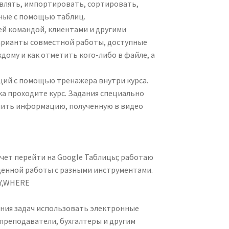
влять, импортировать, сортировать,
ные с помощью таблиц.
й командой, клиентами и другими
варианты совместной работы, доступные
дому и как отметить кого-либо в файле, а
ций с помощью тренажера внутри курса.
ока проходите курс. Задания специально
нить информацию, полученную в видео
 хочет перейти на Google Таблицы; работаю
оценной работы с разными инструментами.
BY,WHERE
ения задач использовать электронные
преподаватели, бухгалтеры и другим