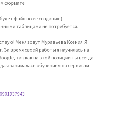
ом формате.
 будет файл по ее созданию)
онными таблицами не потребуется.
твую! Меня зовут Муравьева Ксения. Я
. За время своей работы я научилась на
ogle, так как на этой позиции ты всегда
да я занималась обучением по сервисам
=6901937943