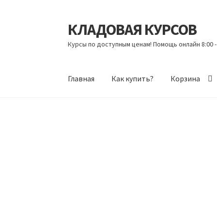
КЛАДОВАЯ КУРСОВ
Перейти
Перейти
к
к
Курсы по доступным ценам! Помощь онлайн 8:00 -
навигации
содержимому
Главная
Как купить?
Корзина