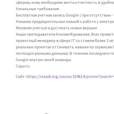
сферам, кому необходимо вести отчетность в удобн
Начальные требования:
Бесплатная учетная запись Google ( при отсутствии -
Никаких предварительных знаний о работе с электр
Желание учиться и достигать новых вершин
Наши преподаватели.Ксения Муравьева. Всех приветс
проектный менеджер в сфере IT со стажем более 3 лет
реальных проектах оттачивать навыки по сервисам Go
поглощен разными данными. В течении последнего го
Google внутри своей команды.
Скрыть
Сайт:
https://stepik.org/course/104614/promo?search