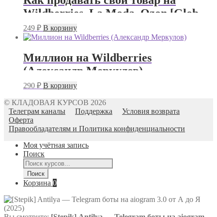
Как продавать свой товар на
Wildberries, La Moda, Ozon [Global
Consult]
249
₽
В корзину
Миллион на Wildberries
(Александр Меркулов)
290
₽
В корзину
© КЛАДОВАЯ КУРСОВ 2026
Телеграм каналы
Поддержка
Условия возврата
Оферта
Правообладателям и Политика конфиденциальности
Моя учётная запись
Поиск
Поиск
товаров
Поиск
Корзина
0
Вы смотрите:
[Stepik] Antilya ― Telegram боты на aiogram