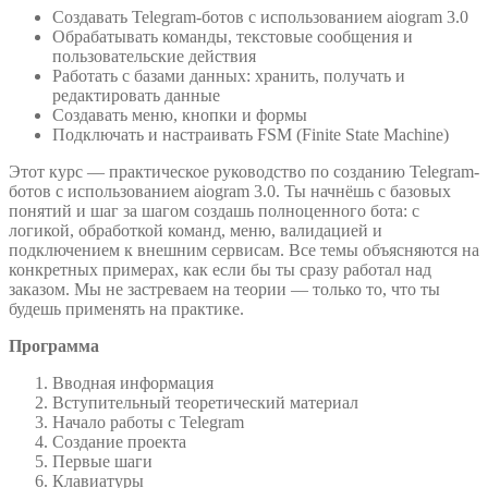
Создавать Telegram-ботов с использованием aiogram 3.0
А
Обрабатывать команды, текстовые сообщения и
до
пользовательские действия
Я
Работать с базами данных: хранить, получать и
(2025)
редактировать данные
Создавать меню, кнопки и формы
Подключать и настраивать FSM (Finite State Machine)
Этот курс — практическое руководство по созданию Telegram-
ботов с использованием aiogram 3.0. Ты начнёшь с базовых
понятий и шаг за шагом создашь полноценного бота: с
логикой, обработкой команд, меню, валидацией и
подключением к внешним сервисам. Все темы объясняются на
конкретных примерах, как если бы ты сразу работал над
заказом. Мы не застреваем на теории — только то, что ты
будешь применять на практике.
Программа
Вводная информация
Вступительный теоретический материал
Начало работы с Telegram
Создание проекта
Первые шаги
Клавиатуры