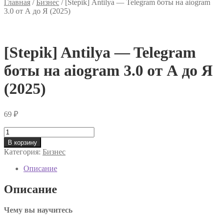
Главная
/
Бизнес
/
[Stepik] Antilya ― Telegram боты на aiogram
3.0 от А до Я (2025)
[Stepik] Antilya ― Telegram
боты на aiogram 3.0 от А до Я
(2025)
69
₽
Количество
товара
В корзину
[Stepik]
Категория:
Бизнес
Antilya
―
Описание
Telegram
боты
Описание
на
aiogram
Чему вы научитесь
3.0
от