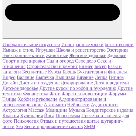
Изобразительное искусство
Иностранные языки
без категории
Имидж и стиль
Игрушки
Школа и репетиторство
Эзотерика
Электронные книги
Животные
Женское здоровье
Здоровье
Спорт и тренировки
Сад и огород
Свое дело
Секс и
отношения
Строительство и ремонт
Бизнес
Бисер
Базы и
каталоги
Бесплатные Курсы
Брошь
Бухгалтерия и финансы
Видео
Валяние
Выпечка
Вышивка
Вязание
Лепка
Гипноз
Дизайн
Диеты и похудение
Декорирование
Дети и родители
Детское здоровье
Другие курсы по хобби и рукоделию
Другие
тематики
Флористика
Фото
Форекс и инвестиции
Форумы
Танцы
Хобби и рукоделие
Администрирование и
программирование
Авто-мото
Нейросети
Аудио книги
Астрология
Массаж
Медицина
Музыка
Кондитерские изделия
Красота
Кулинария
Йога
Программы
Пресеты и экшены для
фото
Психология
Отдых и путешествия
шитье
шугаринг-
ногти
Seo
Seo и продвижнение сайтов
SMM