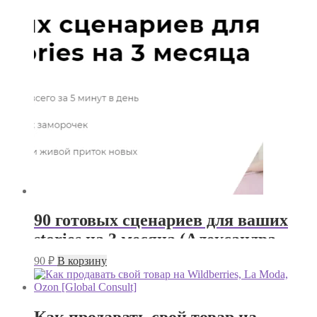
90 готовых сценариев для ваших
stories на 3 месяца (Александра
Гуреева)
90
₽
В корзину