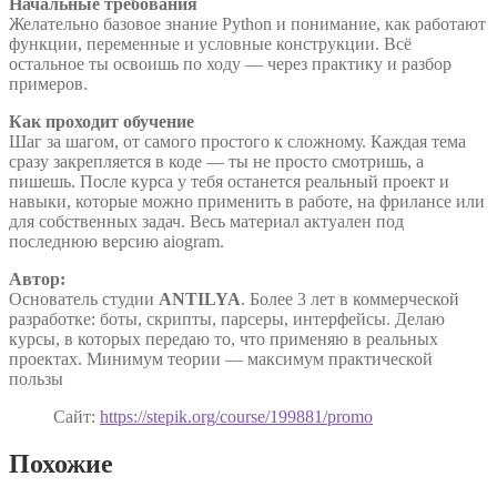
Начальные требования
Желательно базовое знание Python и понимание, как работают
функции, переменные и условные конструкции. Всё
остальное ты освоишь по ходу — через практику и разбор
примеров.
Как проходит обучение
Шаг за шагом, от самого простого к сложному. Каждая тема
сразу закрепляется в коде — ты не просто смотришь, а
пишешь. После курса у тебя останется реальный проект и
навыки, которые можно применить в работе, на фрилансе или
для собственных задач. Весь материал актуален под
последнюю версию aiogram.
Автор:
Основатель студии
ANTILYA
. Более 3 лет в коммерческой
разработке: боты, скрипты, парсеры, интерфейсы. Делаю
курсы, в которых передаю то, что применяю в реальных
проектах. Минимум теории — максимум практической
пользы
Сайт:
https://stepik.org/course/199881/promo
Похожие