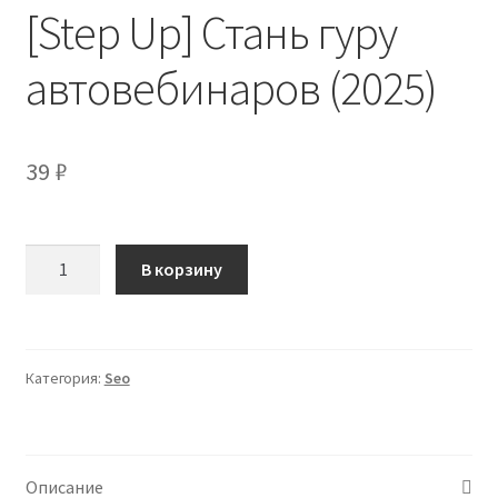
[Step Up] Стань гуру
автовебинаров (2025)
39
₽
Количество
В корзину
товара
[Step
Up]
Стань
Категория:
Seo
гуру
автовебинаров
(2025)
Описание