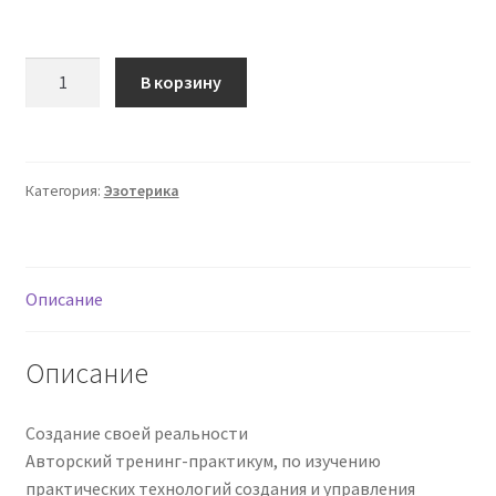
Количество
В корзину
товара
Создание
своей
реальности
Категория:
Эзотерика
(Владимир
Миклаш)
Описание
Описание
Создание своей реальности
Авторский тренинг-практикум, по изучению
практических технологий создания и управления