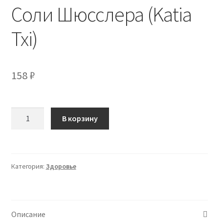
Соли Шюсслера (Katia
Txi)
158
₽
Количество
В корзину
товара
Соли
Шюсслера
(Katia
Категория:
Здоровье
Txi)
Описание