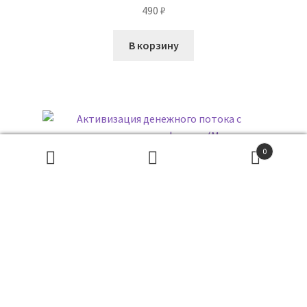
490
₽
В корзину
0
Поиск
товаров
ПОИСК
Активизация денежного потока с помощью рунических
формул (Марина Серебрякова)
79
₽
В корзину