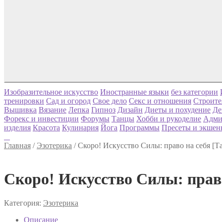
Изобразительное искусство
Иностранные языки
без категории
тренировки
Сад и огород
Свое дело
Секс и отношения
Строите
Вышивка
Вязание
Лепка
Гипноз
Дизайн
Диеты и похудение
Де
Форекс и инвестиции
Форумы
Танцы
Хобби и рукоделие
Адми
изделия
Красота
Кулинария
Йога
Программы
Пресеты и экшен
Главная
/
Эзотерика
/
Скоро! Искусство Силы: право на себя [
Скоро! Искусство Силы: прав
Категория:
Эзотерика
Описание