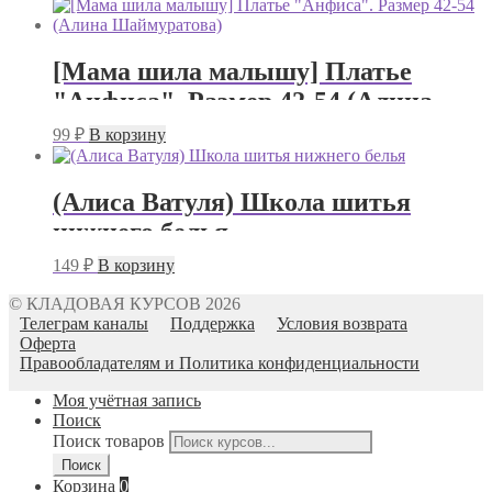
[Мама шила малышу] Платье
"Анфиса". Размер 42-54 (Алина
Шаймуратова)
99
₽
В корзину
(Алиса Ватуля) Школа шитья
нижнего белья
149
₽
В корзину
© КЛАДОВАЯ КУРСОВ 2026
Телеграм каналы
Поддержка
Условия возврата
Оферта
Правообладателям и Политика конфиденциальности
Моя учётная запись
Поиск
Поиск товаров
Поиск
Корзина
0