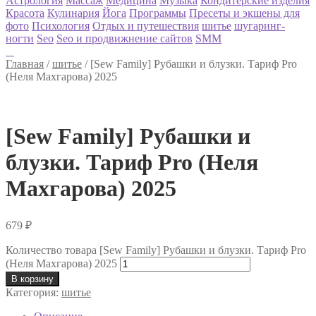
Астрология
Массаж
Медицина
Музыка
Кондитерские изделия
Красота
Кулинария
Йога
Программы
Пресеты и экшены для
фото
Психология
Отдых и путешествия
шитье
шугаринг-
ногти
Seo
Seo и продвижнение сайтов
SMM
Главная
/
шитье
/
[Sew Family] Рубашки и блузки. Тариф Pro
(Неля Махгарова) 2025
[Sew Family] Рубашки и
блузки. Тариф Pro (Неля
Махгарова) 2025
679
₽
Количество товара [Sew Family] Рубашки и блузки. Тариф Pro
(Неля Махгарова) 2025
В корзину
Категория:
шитье