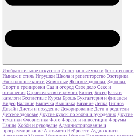
Изобразительное искусство
Иностранные языки
без категории
Имидж и стиль
Игрушки
Школа и репетиторство
Эзотерика
Электронные книги
Животные
Женское здоровье
Здоровье
Спорт и тренировки
Сад и огород
Свое дело
Секс и
отношения
Строительство и ремонт
Бизнес
Бисер
Базы и
каталоги
Бесплатные Курсы
Брошь
Бухгалтерия и финансы
Видео
Валяние
Выпечка
Вышивка
Вязание
Лепка
Гипноз
Дизайн
Диеты и похудение
Декорирование
Дети и родители
Детское здоровье
Другие курсы по хобби и рукоделию
Другие
тематики
Флористика
Фото
Форекс и инвестиции
Форумы
Танцы
Хобби и рукоделие
Администрирование и
программирование
Авто-мото
Нейросети
Аудио книги