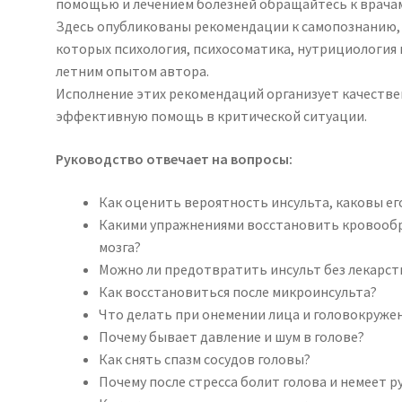
помощью и лечением болезней обращайтесь к врача
Здесь опубликованы рекомендации к самопознанию, 
которых психология, психосоматика, нутрициология
летним опытом автора.
Исполнение этих рекомендаций организует качеств
эффективную помощь в критической ситуации.
Руководство отвечает на вопросы:
Как оценить вероятность инсульта, каковы ег
Какими упражнениями восстановить кровообр
мозга?
Можно ли предотвратить инсульт без лекарст
Как восстановиться после микроинсульта?
Что делать при онемении лица и головокруже
Почему бывает давление и шум в голове?
Как снять спазм сосудов головы?
Почему после стресса болит голова и немеет р