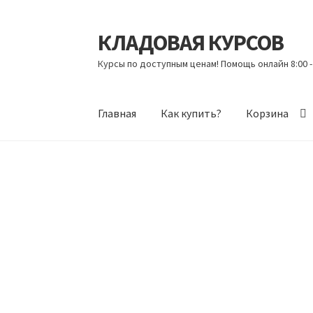
КЛАДОВАЯ КУРСОВ
Перейти
Перейти
к
к
Курсы по доступным ценам! Помощь онлайн 8:00 -
навигации
содержимому
Главная
Как купить?
Корзина