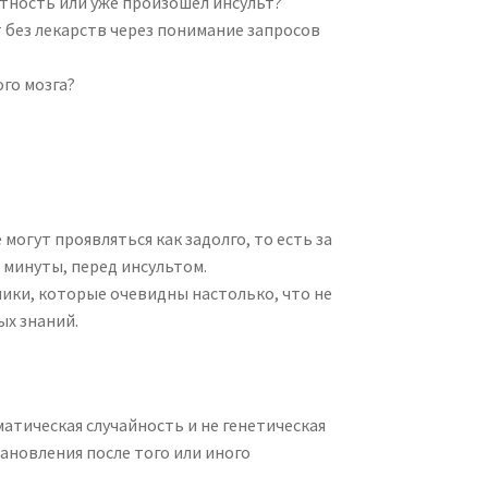
ятность или уже произошёл инсульт?
 без лекарств через понимание запросов
го мозга?
огут проявляться как задолго, то есть за
и минуты, перед инсультом.
ики, которые очевидны настолько, что не
х знаний.
матическая случайность и не генетическая
ановления после того или иного