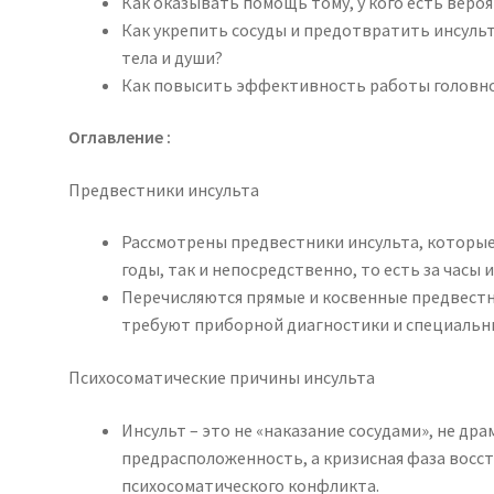
Как оказывать помощь тому, у кого есть веро
Как укрепить сосуды и предотвратить инсульт
тела и души?
Как повысить эффективность работы головно
Оглавление :
Предвестники инсульта
Рассмотрены предвестники инсульта, которые м
годы, так и непосредственно, то есть за часы 
Перечисляются прямые и косвенные предвестн
требуют приборной диагностики и специальны
Психосоматические причины инсульта
Инсульт – это не «наказание сосудами», не дра
предрасположенность, а кризисная фаза восст
психосоматического конфликта.