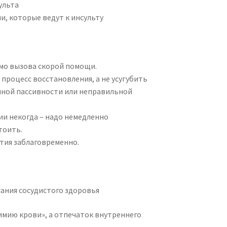
ульта
, которые ведут к инсульту
мо вызова скорой помощи.
роцесс восстановления, а не усугубить
нной пассивности или неправильной
ии некогда – надо немедленно
тоить.
тия заблаговременно.
ания сосудистого здоровья
химию крови», а отпечаток внутреннего