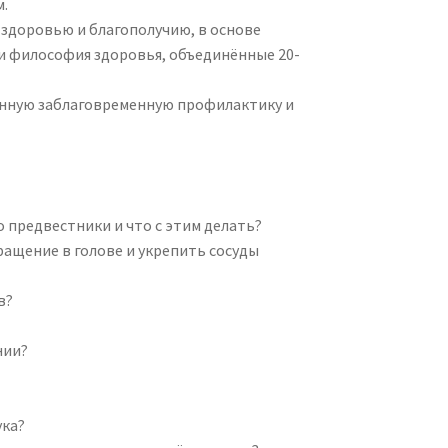
м.
здоровью и благополучию, в основе
 и философия здоровья, объединённые 20-
енную заблаговременную профилактику и
о предвестники и что с этим делать?
ащение в голове и укрепить сосуды
в?
нии?
ука?