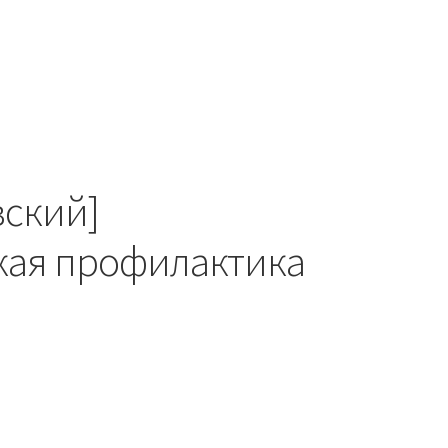
вский]
кая профилактика