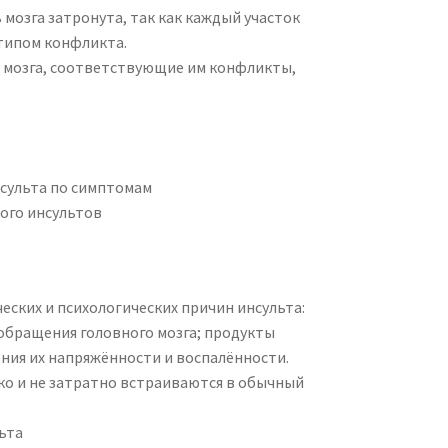
 мозга затронута, так как каждый участок
 типом конфликта.
 мозга, соответствующие им конфликты,
нсульта по симптомам
ого инсультов
ских и психологических причин инсульта:
обращения головного мозга; продукты
ения их напряжённости и воспалённости.
о и не затратно встраиваются в обычный
ьта