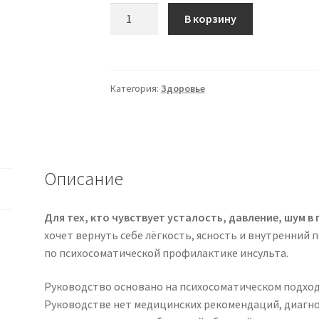
Количество
В корзину
товара
[Сергей
Кишиневский]
Психосоматическая
Категория:
Здоровье
профилактика
инсульта
(2026)
Описание
Для тех, кто чувствует усталость, давление, шум в 
хочет вернуть себе лёгкость, ясность и внутренний 
по психосоматической профилактике инсульта.
Руководство основано на психосоматическом подходе
Руководстве нет медицинских рекомендаций, диагноз