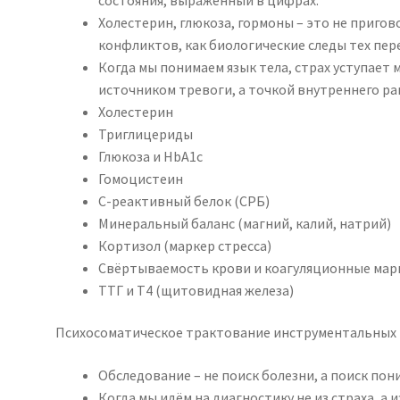
Холестерин, глюкоза, гормоны – это не пригов
конфликтов, как биологические следы тех пер
Когда мы понимаем язык тела, страх уступает 
источником тревоги, а точкой внутреннего ра
Холестерин
Триглицериды
Глюкоза и HbA1c
Гомоцистеин
С-реактивный белок (СРБ)
Минеральный баланс (магний, калий, натрий)
Кортизол (маркер стресса)
Свёртываемость крови и коагуляционные ма
ТТГ и Т4 (щитовидная железа)
Психосоматическое трактование инструментальных 
Обследование – не поиск болезни, а поиск пон
Когда мы идём на диагностику не из страха, а 