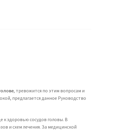
голове
, тревожится по этим вопросам и
покой, предлагается данное Руководство
 к здоровью сосудов головы. В
ов и схем лечения. За медицинской