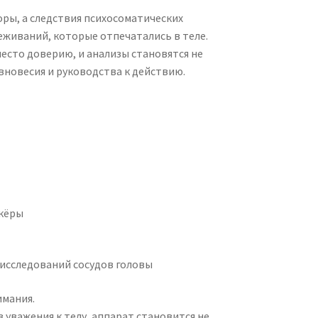
оры, а следствия психосоматических
еживаний, которые отпечатались в теле.
место доверию, и анализы становятся не
вновесия и руководства к действию.
ркёры
исследований сосудов головы
имания.
из уважения к телу, аппарат становится не