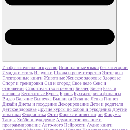
Изобразительное искусство
Иностранные языки
без категории
Имидж и стиль
Игрушки
Школа и репетиторство
Эзотерика
Электронные книги
Животные
Женское здоровье
Здоровье
Спорт и тренировки
Сад и огород
Свое дело
Секс и
отношения
Строительство и ремонт
Бизнес
Бисер
Базы и
каталоги
Бесплатные Курсы
Брошь
Бухгалтерия и финансы
Видео
Валяние
Выпечка
Вышивка
Вязание
Лепка
Гипноз
Дизайн
Диеты и похудение
Декорирование
Дети и родители
Детское здоровье
Другие курсы по хобби и рукоделию
Другие
тематики
Флористика
Фото
Форекс и инвестиции
Форумы
Танцы
Хобби и рукоделие
Администрирование и
программирование
Авто-мото
Нейросети
Аудио книги