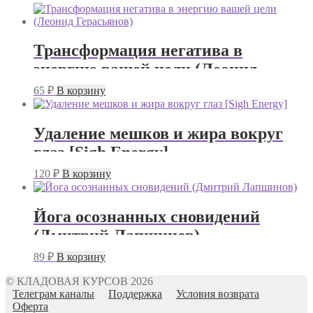
Трансформация негатива в
энергию вашей цели (Леонид
Герасьянов)
65
₽
В корзину
Удаление мешков и жира вокруг
глаз [Sigh Energy]
120
₽
В корзину
Йога осознанных сновидений
(Дмитрий Лапшинов)
89
₽
В корзину
© КЛАДОВАЯ КУРСОВ 2026
Телеграм каналы
Поддержка
Условия возврата
Оферта