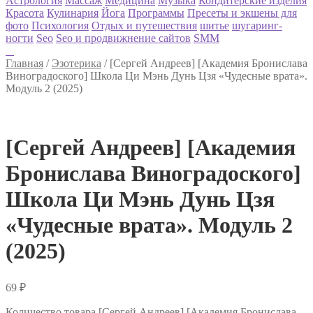
Астрология
Массаж
Медицина
Музыка
Кондитерские изделия
Красота
Кулинария
Йога
Программы
Пресеты и экшены для
фото
Психология
Отдых и путешествия
шитье
шугаринг-
ногти
Seo
Seo и продвижнение сайтов
SMM
Главная
/
Эзотерика
/
[Сергей Андреев] [Академия Бронислава
Виноградоского] Школа Ци Мэнь Дунь Цзя «Чудесные врата».
Модуль 2 (2025)
[Сергей Андреев] [Академия
Бронислава Виноградоского]
Школа Ци Мэнь Дунь Цзя
«Чудесные врата». Модуль 2
(2025)
69
₽
Количество товара [Сергей Андреев] [Академия Бронислава