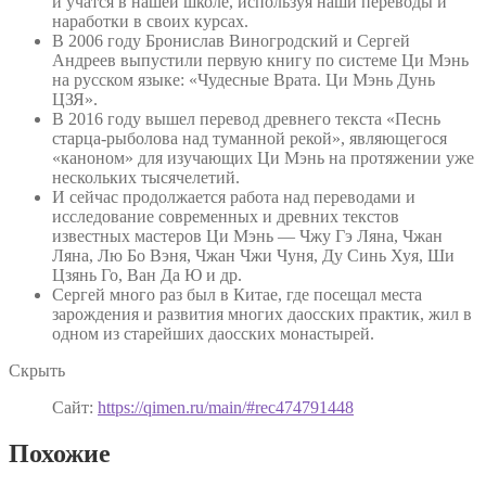
и учатся в нашей школе, используя наши переводы и
наработки в своих курсах.
В 2006 году Бронислав Виногродский и Сергей
Андреев выпустили первую книгу по системе Ци Мэнь
на русском языке: «Чудесные Врата. Ци Мэнь Дунь
ЦЗЯ».
В 2016 году вышел перевод древнего текста «Песнь
старца-рыболова над туманной рекой», являющегося
«каноном» для изучающих Ци Мэнь на протяжении уже
нескольких тысячелетий.
И сейчас продолжается работа над переводами и
исследование современных и древних текстов
известных мастеров Ци Мэнь — Чжу Гэ Ляна, Чжан
Ляна, Лю Бо Вэня, Чжан Чжи Чуня, Ду Синь Хуя, Ши
Цзянь Го, Ван Да Ю и др.
Сергей много раз был в Китае, где посещал места
зарождения и развития многих даосских практик, жил в
одном из старейших даосских монастырей.
Скрыть
Сайт:
https://qimen.ru/main/#rec474791448
Похожие