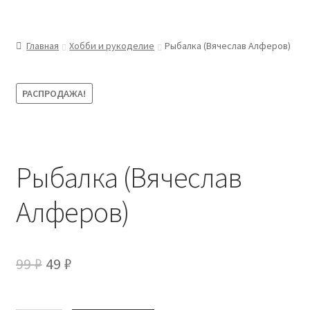
Главная
Хобби и рукоделие
Рыбалка (Вячеслав Алферов)
РАСПРОДАЖА!
Рыбалка (Вячеслав
Алферов)
Первоначальная
Текущая
99
₽
49
₽
цена
цена: