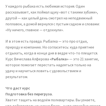
У каждого рыбака есть любимая история. Один
рассказывает, как поймал щуку «вот с такими зубами»,
другой — как целый день смотрел на неподвижный
поплавок, а домой вернулся с пустым садком и словами:
«Ну ничего, главное — отдохнули».
И в этом есть правда. Рыбалка — это про отдых,
природу и компанию. Но согласитесь: куда приятнее
отдыхать, когда в конце дня в ведре что-то плещется.
Курс Вячеслава Алферова
«Рыбалка»
— это 21 занятие,
которое помогает перестать надеяться только на
удачу и научиться ловить с удовольствием и
результатом.
Что даст курс
Подготовка без перегруза.
Хватит тащить на водоём полквартиры. Вы узнаете,
что действительно нужно брать, а что спокойно может