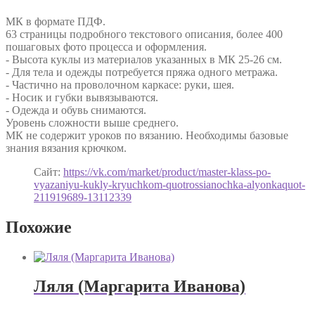
МК в формате ПДФ.
63 страницы подробного текстового описания, более 400
пошаговых фото процесса и оформления.
- Высота куклы из материалов указанных в МК 25-26 см.
- Для тела и одежды потребуется пряжа одного метража.
- Частично на проволочном каркасе: руки, шея.
- Носик и губки вывязываются.
- Одежда и обувь снимаются.
Уровень сложности выше среднего.
МК не содержит уроков по вязанию. Необходимы базовые
знания вязания крючком.
Сайт:
https://vk.com/market/product/master-klass-po-
vyazaniyu-kukly-kryuchkom-quotrossianochka-alyonkaquot-
211919689-13112339
Похожие
Ляля (Маргарита Иванова)