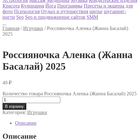
Астрология
Массаж
Медицина
Музыка
Кондитерские изделия
Красота
Кулинария
Йога
Программы
Пресеты и экшены для
фото
Психология
Отдых и путешествия
шитье
шугаринг-
ногти
Seo
Seo и продвижнение сайтов
SMM
Главная
/
Игрушки
/
Россияночка Аленка (Жанна Басалай)
2025
Россияночка Аленка (Жанна
Басалай) 2025
49
₽
Количество товара Россияночка Аленка (Жанна Басалай) 2025
В корзину
Категория:
Игрушки
Описание
Описание