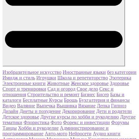
Изобразительное искусство
Иностранные языки
без категории
Имидж и стиль
Игрушки
Школа и репетиторство
Эзотерика
Электронные книги
Животные
Женское здоровье
Здоровье
Спорт и тренировки
Сад и огород
Свое дело
Секс и
отношения
Строительство и ремонт
Бизнес
Бисер
Базы и
каталоги
Бесплатные Курсы
Брошь
Бухгалтерия и финансы
Видео
Валяние
Выпечка
Вышивка
Вязание
Лепка
Гипноз
Дизайн
Диеты и похудение
Декорирование
Дети и родители
Детское здоровье
Другие курсы по хобби и рукоделию
Другие
тематики
Флористика
Фото
Форекс и инвестиции
Форумы
Танцы
Хобби и рукоделие
Администрирование и
программирование
Авто-мото
Нейросети
Аудио книги