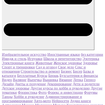
Изобразительное искусство
Иностранные языки
без категории
Имидж и стиль
Игрушки
Школа и репетиторство
Эзотерика
Электронные книги
Животные
Женское здоровье
Здоровье
Спорт и тренировки
Сад и огород
Свое дело
Секс и
отношения
Строительство и ремонт
Бизнес
Бисер
Базы и
каталоги
Бесплатные Курсы
Брошь
Бухгалтерия и финансы
Видео
Валяние
Выпечка
Вышивка
Вязание
Лепка
Гипноз
Дизайн
Диеты и похудение
Декорирование
Дети и родители
Детское здоровье
Другие курсы по хобби и рукоделию
Другие
тематики
Флористика
Фото
Форекс и инвестиции
Форумы
Танцы
Хобби и рукоделие
Администрирование и
программирование
Авто-мото
Нейросети
Аудио книги