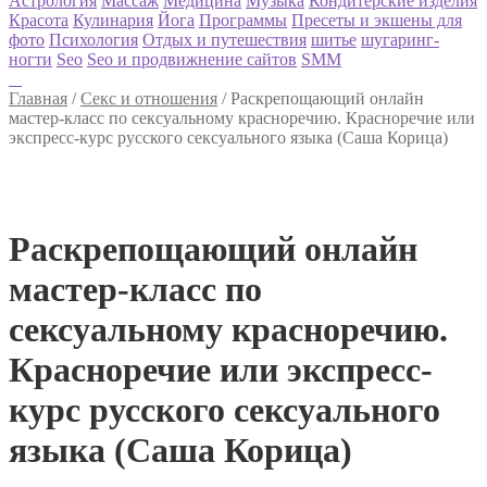
Астрология
Массаж
Медицина
Музыка
Кондитерские изделия
Красота
Кулинария
Йога
Программы
Пресеты и экшены для
фото
Психология
Отдых и путешествия
шитье
шугаринг-
ногти
Seo
Seo и продвижнение сайтов
SMM
Главная
/
Секс и отношения
/
Раскрепощающий онлайн
мастер-класс по сексуальному красноречию. Красноречие или
экспресс-курс русского сексуального языка (Саша Корица)
Раскрепощающий онлайн
мастер-класс по
сексуальному красноречию.
Красноречие или экспресс-
курс русского сексуального
языка (Саша Корица)