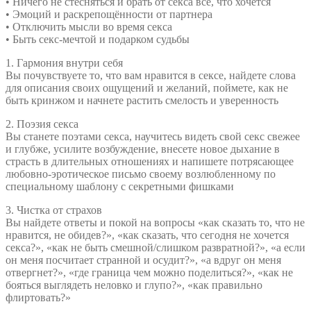
• Ничего не стесняться и брать от секса все, что хочется
• Эмоций и раскрепощённости от партнера
• Отключить мысли во время секса
• Быть секс-мечтой и подарком судьбы
1. Гармония внутри себя
Вы почувствуете то, что вам нравится в сексе, найдете слова
для описания своих ощущений и желаний, поймете, как не
быть кринжом и начнете растить смелость и уверенность
2. Поэзия секса
Вы станете поэтами секса, научитесь видеть свой секс свежее
и глубже, усилите возбуждение, внесете новое дыхание в
страсть в длительных отношениях и напишете потрясающее
любовно-эротическое письмо своему возлюбленному по
специальному шаблону с секретными фишками
3. Чистка от страхов
Вы найдете ответы и покой на вопросы «как сказать то, что не
нравится, не обидев?», «как сказать, что сегодня не хочется
секса?», «как не быть смешной/слишком развратной?», «а если
он меня посчитает странной и осудит?», «а вдруг он меня
отвергнет?», «где граница чем можно поделиться?», «как не
бояться выглядеть неловко и глупо?», «как правильно
флиртовать?»