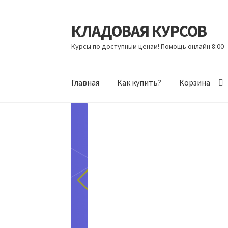
КЛАДОВАЯ КУРСОВ
Перейти
Перейти
к
к
Курсы по доступным ценам! Помощь онлайн 8:00 -
навигации
содержимому
Главная
Как купить?
Корзина