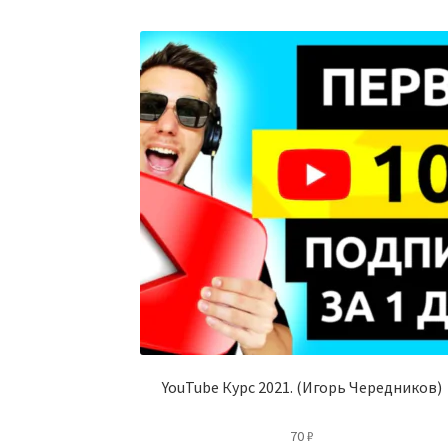
YouTube Курс 2021. (Игорь Чередников)
70
₽