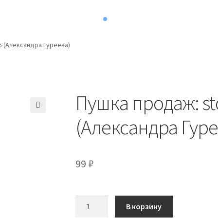
5 (Александра Гуреева)
Пушка продаж: sto
(Александра Гуре
99
₽
Количество
В корзину
товара