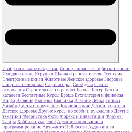
Изобразительное искусство
Иностранные языки
без категории
Имидж и стиль
Игрушки
Школа и репетиторство
Эзотерика
Электронные книги
Животные
Женское здоровье
Здоровье
Спорт и тренировки
Сад и огород
Свое дело
Секс и
отношения
Строительство и ремонт
Бизнес
Бисер
Базы и
каталоги
Бесплатные Курсы
Брошь
Бухгалтерия и финансы
Видео
Валяние
Выпечка
Вышивка
Вязание
Лепка
Гипноз
Дизайн
Диеты и похудение
Декорирование
Дети и родители
Детское здоровье
Другие курсы по хобби и рукоделию
Другие
тематики
Флористика
Фото
Форекс и инвестиции
Форумы
Танцы
Хобби и рукоделие
Администрирование и
программирование
Авто-мото
Нейросети
Аудио книги