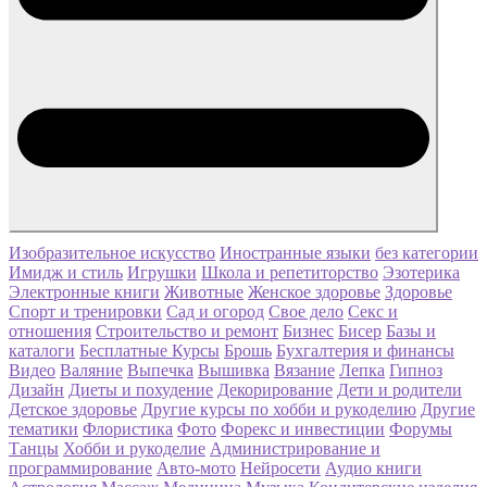
Изобразительное искусство
Иностранные языки
без категории
Имидж и стиль
Игрушки
Школа и репетиторство
Эзотерика
Электронные книги
Животные
Женское здоровье
Здоровье
Спорт и тренировки
Сад и огород
Свое дело
Секс и
отношения
Строительство и ремонт
Бизнес
Бисер
Базы и
каталоги
Бесплатные Курсы
Брошь
Бухгалтерия и финансы
Видео
Валяние
Выпечка
Вышивка
Вязание
Лепка
Гипноз
Дизайн
Диеты и похудение
Декорирование
Дети и родители
Детское здоровье
Другие курсы по хобби и рукоделию
Другие
тематики
Флористика
Фото
Форекс и инвестиции
Форумы
Танцы
Хобби и рукоделие
Администрирование и
программирование
Авто-мото
Нейросети
Аудио книги