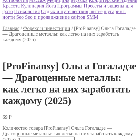
Астрология
Массаж
Медицина
Музыка
Кондитерские изделия
Красота
Кулинария
Йога
Программы
Пресеты и экшены для
фото
Психология
Отдых и путешествия
шитье
шугаринг-
ногти
Seo
Seo и продвижнение сайтов
SMM
Главная
/
Форекс и инвестиции
/
[ProFinansy] Ольга Гогаладзе
― Драгоценные металлы: как легко на них заработать
каждому (2025)
[ProFinansy] Ольга Гогаладзе
― Драгоценные металлы:
как легко на них заработать
каждому (2025)
69
₽
Количество товара [ProFinansy] Ольга Гогаладзе ―
Драгоценные металлы: как легко на них заработать каждому
(2025)