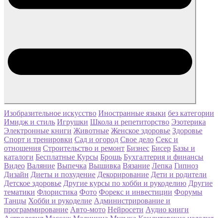
Изобразительное искусство
Иностранные языки
без категории
Имидж и стиль
Игрушки
Школа и репетиторство
Эзотерика
Электронные книги
Животные
Женское здоровье
Здоровье
Спорт и тренировки
Сад и огород
Свое дело
Секс и
отношения
Строительство и ремонт
Бизнес
Бисер
Базы и
каталоги
Бесплатные Курсы
Брошь
Бухгалтерия и финансы
Видео
Валяние
Выпечка
Вышивка
Вязание
Лепка
Гипноз
Дизайн
Диеты и похудение
Декорирование
Дети и родители
Детское здоровье
Другие курсы по хобби и рукоделию
Другие
тематики
Флористика
Фото
Форекс и инвестиции
Форумы
Танцы
Хобби и рукоделие
Администрирование и
программирование
Авто-мото
Нейросети
Аудио книги