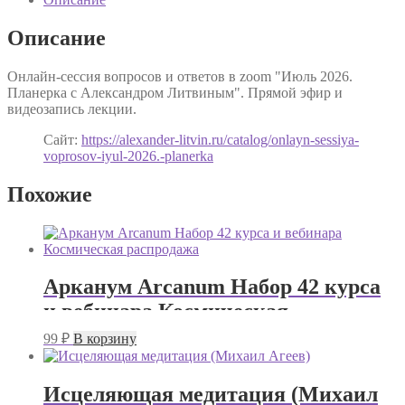
Описание
Онлайн-сессия вопросов и ответов в zoom "Июль 2026.
Планерка c Александром Литвиным". Прямой эфир и
видеозапись лекции.
Сайт:
https://alexander-litvin.ru/catalog/onlayn-sessiya-
voprosov-iyul-2026.-planerka
Похожие
Арканум Arcanum Набор 42 курса
и вебинара Космическая
распродажа
99
₽
В корзину
Исцеляющая медитация (Михаил