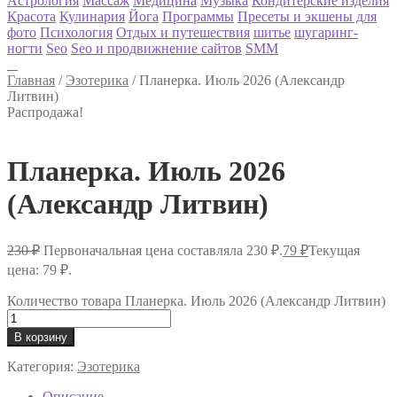
Астрология
Массаж
Медицина
Музыка
Кондитерские изделия
Красота
Кулинария
Йога
Программы
Пресеты и экшены для
фото
Психология
Отдых и путешествия
шитье
шугаринг-
ногти
Seo
Seo и продвижнение сайтов
SMM
Главная
/
Эзотерика
/
Планерка. Июль 2026 (Александр
Литвин)
Распродажа!
Планерка. Июль 2026
(Александр Литвин)
230
₽
Первоначальная цена составляла 230 ₽.
79
₽
Текущая
цена: 79 ₽.
Количество товара Планерка. Июль 2026 (Александр Литвин)
В корзину
Категория:
Эзотерика
Описание