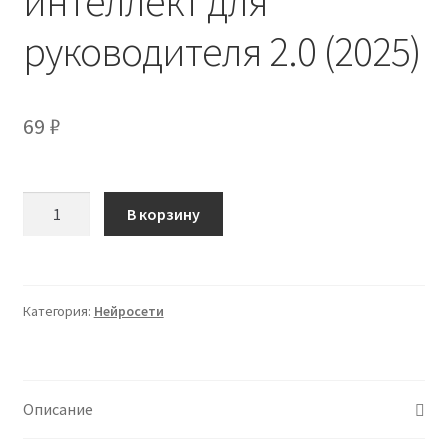
интеллект для
руководителя 2.0 (2025)
69
₽
Количество
В корзину
товара
[Олег
Замышляев]
Искусственный
Категория:
Нейросети
интеллект
для
руководителя
2.0
Описание
(2025)